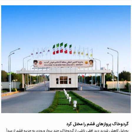
گردوخاک پروازهای قشم را مختل کرد
به‌دلیل کاهش شدید دید افقی ناشی از گردوخاک، چند پرواز ورودی به جزیره قشم از مبدأ