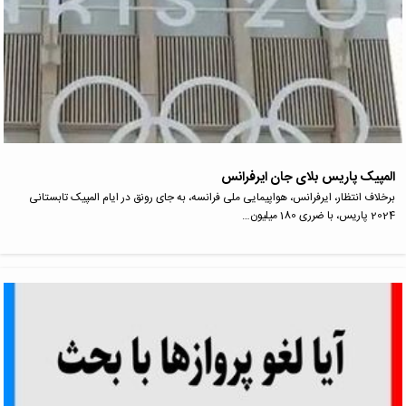
المپیک پاریس بلای جان ایرفرانس
برخلاف انتظار، ایرفرانس، هواپیمایی ملی فرانسه، به جای رونق در ایام المپیک تابستانی
2024 پاریس، با ضرری 180 میلیون…