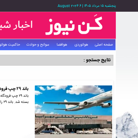
پنجشنبه ۱۵ مرداد ۱۴۰۵
|
6 August 2026
صفحه اصلی
هوانوردی
هوافضا
سوانح و حوادث
حاکمیت هوانو
نتایج جستجو :
باند ۲۹ چپ فرودگاه مهرآباد بسته شد
بسته شد. باند ۲۹ راست…