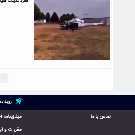
هارد لندینگ هلیک
۱
رویداده
تماس با ما
میثاق‌نامه ا
مقررات و آیی