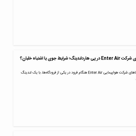
آسیب به هواپیمای شرکت Enter Air در پی هاردلندینگ؛ شرایط جوی یا اشتباه خلبان؟
امروز، یکی از هواپیماهای شرکت هواپیمایی Enter Air هنگام فرود در یکی از فرودگاه‌ها، با یک لندینگ