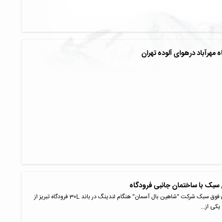
 مهرآباد درهوای آلوده تهران
 سبک با ساختمان جانبی فرودگاه
صبح امروز هواپیمای فوق سبک شرکت "شاهین بال آسمان" هنگام لندینگ در باند 30L فرودگاه تبریز از
 یکی از…