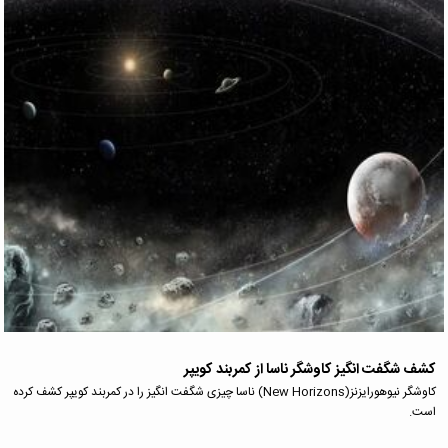
کشف شگفت انگیز کاوشگر ناسا از کمربند کویپر
کاوشگر نیوهورایزنز(New Horizons) ناسا چیزی شگفت انگیز را در کمربند کویپر کشف کرده
است.