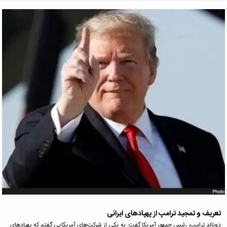
تعریف و تمجید ترامپ از پهپادهای ایرانی
دونالد ترامپ، رئیس جمهور آمریکا گفت: به یکی از شرکت‌های آمریکایی گفتم که پهپادهای