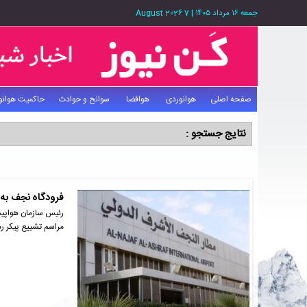
جمعه ۱۶ مرداد ۱۴۰۵
|
7 August 2026
صفحه اصلی
هوانوردی
هوافضا
سوانح و حوادث
حاکمیت هوانو
نتایج جستجو :
فرودگاه نجف به مدت ۴ روز، تنها برای پروازهای دیپلما
رئیس سازمان هواپیما
مراسم تشییع پیکر ر