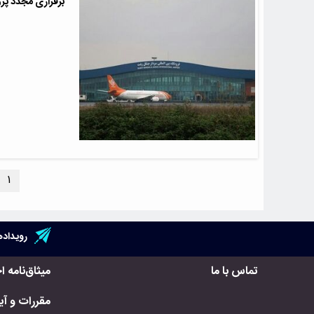
برقراری مجدد پر
۱
رویداده
تماس با ما
میثاق‌نامه ا
مقررات و آیی