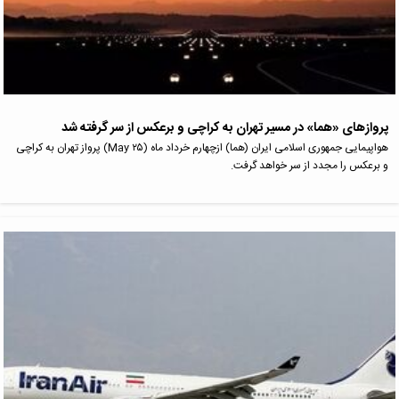
پروازهای «هما» در مسیر تهران به کراچی و برعکس از سر گرفته شد
هواپیمایی جمهوری اسلامی ایران (هما) ازچهارم خرداد ماه (۲۵ May) پرواز تهران به کراچی
و برعکس را مجدد از سر خواهد گرفت.