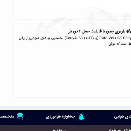
هواپیمای جدید Evito V200 CG Carryoir (یا CarryAll V2000CG) نخستین پرنده‌ی عمودپرواز برقی
ط است که موفق…
ای هوایی
جشنواره هوانوردی
متخصصان