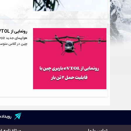
رونمایی از eVTOL باربری چین با قابلیت حمل ۲ تن بار
چین در کلاس متوس
رویداده