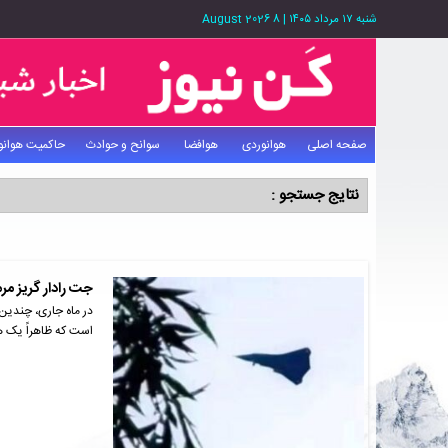
شنبه ۱۷ مرداد ۱۴۰۵
|
8 August 2026
صفحه اصلی
هوانوردی
هوافضا
سوانح و حوادث
حاکمیت هوانو
نتایج جستجو :
جت رادار گریز مر
در ماه جاری، چندین
است که ظاهراً یک ه