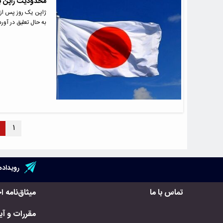
محدودیت ژاپن برا
ژاپن یک روز پس از س
به حال تعلیق در آورد
۱
رویداده
تماس با ما
میثاق‌نامه ا
مقررات و آیی