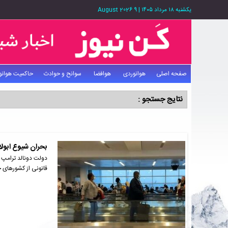
یکشنبه ۱۸ مرداد ۱۴۰۵
|
9 August 2026
صفحه اصلی
هوانوردی
هوافضا
سوانح و حوادث
حاکمیت هوانو
نتایج جستجو :
بحران شیوع ابول
دولت دونالد ترامپ ب
قانونی از کشورهای