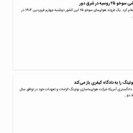
روسیه در شرق دور
وزارت دفاع روسیه اعلام کرد: یک فروند هواپیمای سوخو ۲۵ این کشور دوشنبه چهارم فروردین ۱۴۰۴ در
دادگستری آمریکا شرکت هواپیماسازی بوئینگ الزامات و تعهدات خود در توافق سال