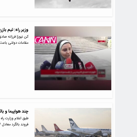
وزیر راه: تیم باز
کن نیوز| فرزانه صاد
مقامات دولتی باعث
چند هواپیما و با
فروند بالگرد معادل ۸۴ صندلی…