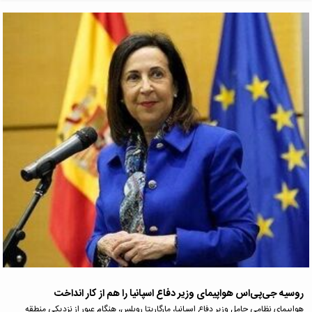
روسیه جی‌پی‌اس هواپیمای وزیر دفاع اسپانیا را هم از کار انداخت
هواپیمای نظامی حامل وزیر دفاع اسپانیا، مارگاریتا روبلس، هنگام عبور از نزدیکی منطقه