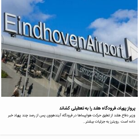
پرواز پهپاد، فرودگاه هلند را به تعطیلی کشاند
وزیر دفاع هلند از تعلیق حرکت هواپیماها در فرودگاه آیندهوون پس از رصد چند پهپاد خبر
داده است .رویترز به جزئیات بیشتر…