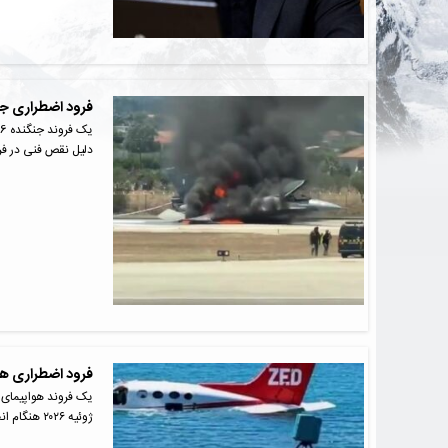
فرود اضطراری جنگنده F-16 یونان و آتش‌سوزی پس از فرود 
دلیل نقص فنی در فر
فرود اضطراری هواپیمای سسنا 402B ش
ژوئیه ۲۰۲۶ هنگام انجام…