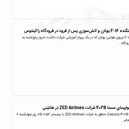
در فرودگاه زاکینتوس
یک فروند جنگنده F-16 نیروی هوایی یونان که در یک پرواز آموزشی شرکت داشت، امروز پنج‌شنبه به
ودگاه…
رکت ZED Airlines در هائیتی
یک فروند هواپیمای Cessna 402B متعلق به شرکت ZED Airlines با رجیستر HI-1056، روز چهارشنبه ۸