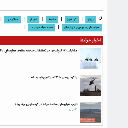
|
|
|
|
|
پرواز
کن نیوز
سقوط
امبرائر
هوانوردى
|
|
هواپیمای جمهوری آذربایجان
جعبه سیاه هواپیما
اخبار مرتبط
مشارکت ۱۷ کارشناس در تحقیقات سانحه سقوط هواپیمای باکو
بالگرد روسی با ۲۲ سرنشین ناپدید شد
تایپ هواپیمای سانحه دیده در کره‌جنوبی چه بود؟
تکمیلی