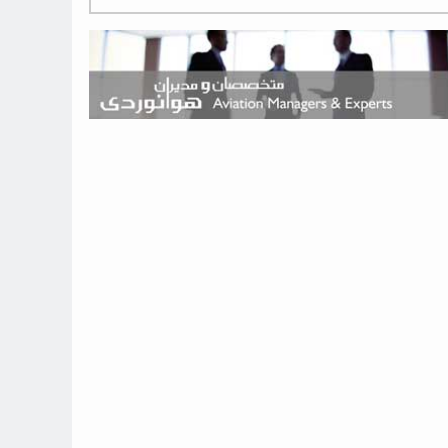
هوش مصنوعی وارد تعمیر و بازرسی موتورهای هواپیما شد
حمله هوایی به تأسیسات فرودگاه سمنان
استخدام در صنعت هوانوردی کانادا با آموزش رایگان و حقوق ۱۲۷ هزار
دلاری
اعزام سه مهمان جدید به ایستگاه فضایی بین‌المللی
نوید می‌دهم که ایرلاین‌های خارجی به کشور برمی‌گردند
چند هواپیما در ایرلاین‌های ایران فعال هستند؟
نوید می‌دهم که ایرلاین‌های خارجی به کشور برمی‌گردند
از بارگیری چمدان‌ها تا کابین خلبان؛ رؤیایی که با یک باور اشتباه متوقف
نشد
بازار پرواز‌های اربعین ۱۴۰۵ با سال‌های گذشته متفاوت خواهد بود
جنگنده نسل ششم اف-47 بوئینگ متفاوت با تمام پیش بینی ها