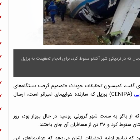
جان که در نزدیکی شهر آکتائو سقوط کرد، برای انجام تحقیقات به برزیل
یه‌ای گفت، کمیسیون تحقیقات حوداث «تصمیم گرفت دستگاه‌های
یی
(CENIPA) برزیل که سازنده هواپیمای امبرائر است، ارسال
ر ۱۹۰ جمهوری آذربایجان که از باکو به سمت شهر گروزنی روسیه در حال پرواز بود، روز
مسافران آن جان باختند.
د که نتایج اولیه تحقیقات نشان می‌دهد که هواپیماهای این