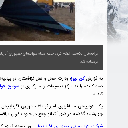
قزاقستان یکشنبه اعلام کرد، جعبه سیاه هواپیمای جمهوری آذربای
فرستاده شد.
به گزارش
کن نیوز
؛ وزارت حمل و نقل قزاقستان در بیان
ضبط‌کننده را به مرکز تحقیقات و جلوگیری از
سوانح هوا
کند.»
یک هواپیمای مسافربری امبرائ
چهارشنبه گذشته در شهر آکتائو واقع در جنوب غربی قزاقستان سقوط کرد و ۳۸ تن از 
شرکت هواپیمایی جمهوری آذربایجان
روز جمعه اعلام کر