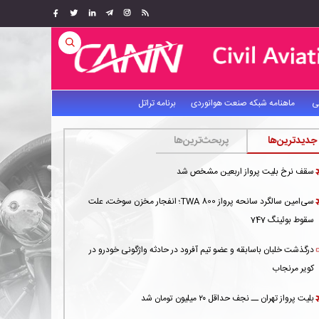
ی
ماهنامه شبکه صنعت هوانوردی
برنامه تراتل
جدیدترین‌ها
پربحث‌ترین‌ها
سقف نرخ بلیت پرواز اربعین مشخص شد
سی‌امین سالگرد سانحه پرواز TWA 800؛ انفجار مخزن سوخت، علت
سقوط بوئینگ 747
درگذشت خلبان باسابقه و عضو تیم آفرود در حادثه واژگونی خودرو در
کویر مرنجاب
بلیت پرواز تهران ــ نجف حداقل ۲۰ میلیون تومان شد