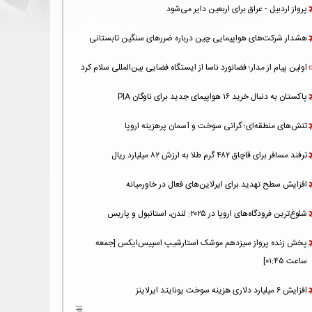
پرواز اردبیل - عراق برای اربعین دایر می‌شود
هشدار شرکت‌های هواپیمایی چین درباره ضررهای سنگین تابستانی
اولین پیام از مدار؛ فضانورد ناسا از ایستگاه فضایی بین‌المللی سلام کرد
پاکستان به دنبال خرید ۱۶ هواپیمای جدید برای ناوگان PIA
تنش‌های منطقه‌ای؛ گرانی سوخت و آسمان پرهزینه اروپا
ترفند مسافر برای قاچاق ۴۸۲ گرم طلا به ارزش ۸۲ میلیارد ریال
افزایش سطح تهدید برای ایرلاین‌های فعال در خاورمیانه
شلوغ‌ترین فرودگاه‌های اروپا در ۲۰۲۵: لندن، استانبول و پاریس
پخش زنده پرواز سیزدهم موشک استارشیپ اسپیس‌ایکس [جمعه
ساعت ۰۱:۴۵]
افزایش ۶ میلیارد دلاری هزینه‌ سوخت یونایتد ایرلاینز