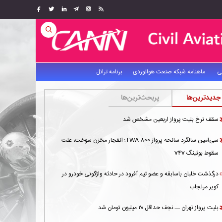
ی
ماهنامه شبکه صنعت هوانوردی
برنامه تراتل
جدیدترین‌ها
پربحث‌ترین‌ها
سقف نرخ بلیت پرواز اربعین مشخص شد
سی‌امین سالگرد سانحه پرواز TWA 800؛ انفجار مخزن سوخت، علت
سقوط بوئینگ 747
درگذشت خلبان باسابقه و عضو تیم آفرود در حادثه واژگونی خودرو در
کویر مرنجاب
بلیت پرواز تهران ــ نجف حداقل ۲۰ میلیون تومان شد