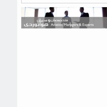
هوش مصنوعی وارد تعمیر و بازرسی موتورهای هواپیما شد
حمله هوایی به تأسیسات فرودگاه سمنان
استخدام در صنعت هوانوردی کانادا با آموزش رایگان و حقوق ۱۲۷ هزار
دلاری
اعزام سه مهمان جدید به ایستگاه فضایی بین‌المللی
نوید می‌دهم که ایرلاین‌های خارجی به کشور برمی‌گردند
چند هواپیما در ایرلاین‌های ایران فعال هستند؟
نوید می‌دهم که ایرلاین‌های خارجی به کشور برمی‌گردند
از بارگیری چمدان‌ها تا کابین خلبان؛ رؤیایی که با یک باور اشتباه متوقف
نشد
بازار پرواز‌های اربعین ۱۴۰۵ با سال‌های گذشته متفاوت خواهد بود
جنگنده نسل ششم اف-47 بوئینگ متفاوت با تمام پیش بینی ها