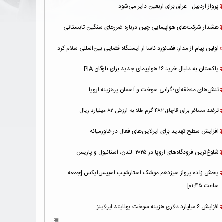
پرواز اردبیل - عراق برای اربعین دایر می‌شود
هشدار شرکت‌های هواپیمایی چین درباره ضررهای سنگین تابستانی
اولین پیام از مدار؛ فضانورد ناسا از ایستگاه فضایی بین‌المللی سلام کرد
پاکستان به دنبال خرید ۱۶ هواپیمای جدید برای ناوگان PIA
تنش‌های منطقه‌ای؛ گرانی سوخت و آسمان پرهزینه اروپا
ترفند مسافر برای قاچاق ۴۸۲ گرم طلا به ارزش ۸۲ میلیارد ریال
افزایش سطح تهدید برای ایرلاین‌های فعال در خاورمیانه
شلوغ‌ترین فرودگاه‌های اروپا در ۲۰۲۵: لندن، استانبول و پاریس
پخش زنده پرواز سیزدهم موشک استارشیپ اسپیس‌ایکس [جمعه
ساعت ۰۱:۴۵]
افزایش ۶ میلیارد دلاری هزینه‌ سوخت یونایتد ایرلاینز