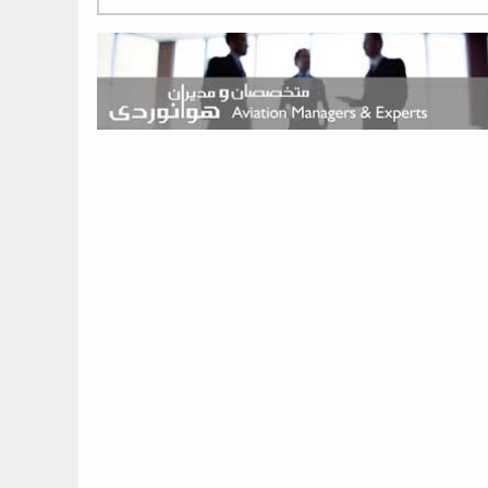
هوش مصنوعی وارد تعمیر و بازرسی موتورهای هواپیما شد
حمله هوایی به تأسیسات فرودگاه سمنان
استخدام در صنعت هوانوردی کانادا با آموزش رایگان و حقوق ۱۲۷ هزار
دلاری
اعزام سه مهمان جدید به ایستگاه فضایی بین‌المللی
نوید می‌دهم که ایرلاین‌های خارجی به کشور برمی‌گردند
چند هواپیما در ایرلاین‌های ایران فعال هستند؟
نوید می‌دهم که ایرلاین‌های خارجی به کشور برمی‌گردند
از بارگیری چمدان‌ها تا کابین خلبان؛ رؤیایی که با یک باور اشتباه متوقف
نشد
بازار پرواز‌های اربعین ۱۴۰۵ با سال‌های گذشته متفاوت خواهد بود
جنگنده نسل ششم اف-47 بوئینگ متفاوت با تمام پیش بینی ها