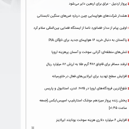
پرواز اردبیل - عراق برای اربعین دایر می‌شود
هشدار شرکت‌های هواپیمایی چین درباره ضررهای سنگین تابستانی
اولین پیام از مدار؛ فضانورد ناسا از ایستگاه فضایی بین‌المللی سلام کرد
پاکستان به دنبال خرید ۱۶ هواپیمای جدید برای ناوگان PIA
تنش‌های منطقه‌ای؛ گرانی سوخت و آسمان پرهزینه اروپا
ترفند مسافر برای قاچاق ۴۸۲ گرم طلا به ارزش ۸۲ میلیارد ریال
افزایش سطح تهدید برای ایرلاین‌های فعال در خاورمیانه
شلوغ‌ترین فرودگاه‌های اروپا در ۲۰۲۵: لندن، استانبول و پاریس
پخش زنده پرواز سیزدهم موشک استارشیپ اسپیس‌ایکس [جمعه
ساعت ۰۱:۴۵]
افزایش ۶ میلیارد دلاری هزینه‌ سوخت یونایتد ایرلاینز