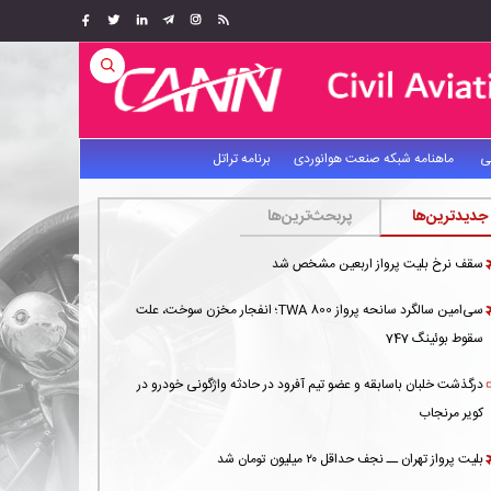
ی
ماهنامه شبکه صنعت هوانوردی
برنامه تراتل
جدیدترین‌ها
پربحث‌ترین‌ها
سقف نرخ بلیت پرواز اربعین مشخص شد
سی‌امین سالگرد سانحه پرواز TWA 800؛ انفجار مخزن سوخت، علت
سقوط بوئینگ 747
درگذشت خلبان باسابقه و عضو تیم آفرود در حادثه واژگونی خودرو در
کویر مرنجاب
بلیت پرواز تهران ــ نجف حداقل ۲۰ میلیون تومان شد