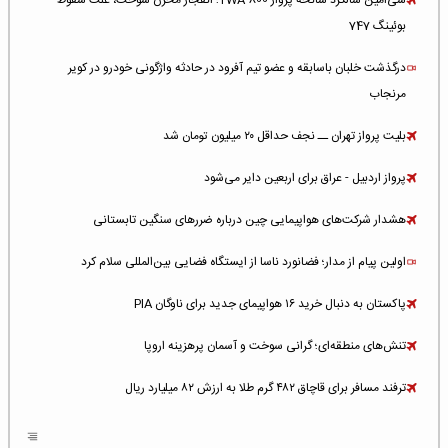
سی‌امین سالگرد سانحه پرواز TWA 800؛ انفجار مخزن سوخت، علت سقوط
بوئینگ 747
درگذشت خلبان باسابقه و عضو تیم آفرود در حادثه واژگونی خودرو در کویر
مرنجاب
بلیت پرواز تهران ــ نجف حداقل ۲۰ میلیون تومان شد
پرواز اردبیل - عراق برای اربعین دایر می‌شود
هشدار شرکت‌های هواپیمایی چین درباره ضررهای سنگین تابستانی
اولین پیام از مدار؛ فضانورد ناسا از ایستگاه فضایی بین‌المللی سلام کرد
پاکستان به دنبال خرید ۱۶ هواپیمای جدید برای ناوگان PIA
تنش‌های منطقه‌ای؛ گرانی سوخت و آسمان پرهزینه اروپا
ترفند مسافر برای قاچاق ۴۸۲ گرم طلا به ارزش ۸۲ میلیارد ریال
افزایش سطح تهدید برای ایرلاین‌های فعال در خاورمیانه