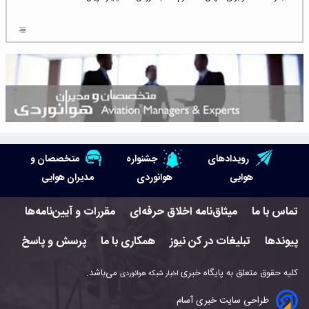
افزایش سطح تهدید برای ایرلاین‌های فعال در خاورمیانه
شلوغ‌ترین فرودگاه‌های اروپا در ۲۰۲۵: لندن، استانبول و پاریس
پخش زنده پرواز سیزدهم موشک استارشیپ اسپیس‌ایکس [جمعه ساعت ۰۱:۴۵]
افزایش ۶ میلیارد دلاری هزینه‌ سوخت یونایتد ایرلاینز
هوش مصنوعی وارد تعمیر و بازرسی موتورهای هواپیما شد
رویدادهای
جشنواره
متخصصان و
حمله هوایی به تأسیسات فرودگاه سمنان
هوایی
هوانوردی
مدیران هوایی
استخدام در صنعت هوانوردی کانادا با آموزش رایگان و حقوق ۱۲۷ هزار دلاری
تماس با ما
میثاق‌نامه اخلاق حرفه‌ای
مقررات و آیین‌نامه‌ها
اعزام سه مهمان جدید به ایستگاه فضایی بین‌المللی
پیوندها
تبلیغات در کن نیوز
همکاری با ما
پرسش و پاسخ
نوید می‌دهم که ایرلاین‌های خارجی به کشور برمی‌گردند
کلیه حقوق متعلق به پایگاه خبری
می‌باشد.
اخبار شبکه هوانوردی
چند هواپیما در ایرلاین‌های ایران فعال هستند؟
طراحی سایت خبری آسام