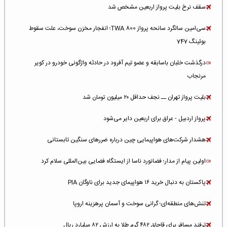
سقف نرخ بلیت پرواز اربعین مشخص شد
سی‌امین سالگرد سانحه پرواز TWA 800؛ انفجار مخزن سوخت، علت سقوط
بوئینگ 747
درگذشت خلبان باسابقه و عضو تیم آفرود در حادثه واژگونی خودرو در کویر
مرنجاب
بلیت پرواز تهران ــ نجف حداقل ۲۰ میلیون تومان شد
پرواز اردبیل - عراق برای اربعین دایر می‌شود
هشدار شرکت‌های هواپیمایی چین درباره ضررهای سنگین تابستانی
اولین پیام از مدار؛ فضانورد ناسا از ایستگاه فضایی بین‌المللی سلام کرد
پاکستان به دنبال خرید ۱۶ هواپیمای جدید برای ناوگان PIA
تنش‌های منطقه‌ای؛ گرانی سوخت و آسمان پرهزینه اروپا
ترفند مسافر برای قاچاق ۴۸۲ گرم طلا به ارزش ۸۲ میلیارد ریال