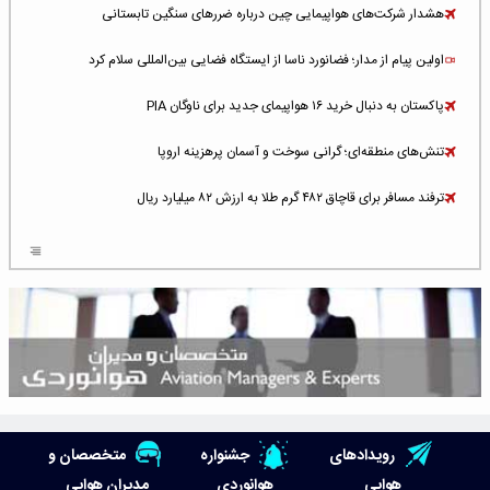
هشدار شرکت‌های هواپیمایی چین درباره ضررهای سنگین تابستانی
اولین پیام از مدار؛ فضانورد ناسا از ایستگاه فضایی بین‌المللی سلام کرد
پاکستان به دنبال خرید ۱۶ هواپیمای جدید برای ناوگان PIA
تنش‌های منطقه‌ای؛ گرانی سوخت و آسمان پرهزینه اروپا
ترفند مسافر برای قاچاق ۴۸۲ گرم طلا به ارزش ۸۲ میلیارد ریال
افزایش سطح تهدید برای ایرلاین‌های فعال در خاورمیانه
شلوغ‌ترین فرودگاه‌های اروپا در ۲۰۲۵: لندن، استانبول و پاریس
پخش زنده پرواز سیزدهم موشک استارشیپ اسپیس‌ایکس [جمعه ساعت ۰۱:۴۵]
افزایش ۶ میلیارد دلاری هزینه‌ سوخت یونایتد ایرلاینز
هوش مصنوعی وارد تعمیر و بازرسی موتورهای هواپیما شد
رویدادهای
جشنواره
متخصصان و
حمله هوایی به تأسیسات فرودگاه سمنان
هوایی
هوانوردی
مدیران هوایی