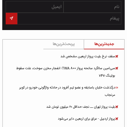
جدیدترین‌ها
پربحث‌ترین‌ها
سقف نرخ بلیت پرواز اربعین مشخص شد
سی‌امین سالگرد سانحه پرواز TWA 800؛ انفجار مخزن سوخت، علت سقوط
بوئینگ 747
درگذشت خلبان باسابقه و عضو تیم آفرود در حادثه واژگونی خودرو در کویر
مرنجاب
بلیت پرواز تهران ــ نجف حداقل ۲۰ میلیون تومان شد
پرواز اردبیل - عراق برای اربعین دایر می‌شود