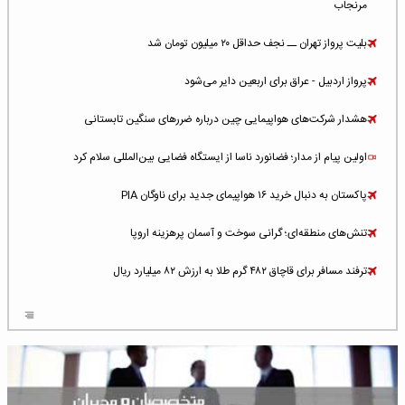
مرنجاب
بلیت پرواز تهران ــ نجف حداقل ۲۰ میلیون تومان شد
پرواز اردبیل - عراق برای اربعین دایر می‌شود
هشدار شرکت‌های هواپیمایی چین درباره ضررهای سنگین تابستانی
اولین پیام از مدار؛ فضانورد ناسا از ایستگاه فضایی بین‌المللی سلام کرد
پاکستان به دنبال خرید ۱۶ هواپیمای جدید برای ناوگان PIA
تنش‌های منطقه‌ای؛ گرانی سوخت و آسمان پرهزینه اروپا
ترفند مسافر برای قاچاق ۴۸۲ گرم طلا به ارزش ۸۲ میلیارد ریال
افزایش سطح تهدید برای ایرلاین‌های فعال در خاورمیانه
شلوغ‌ترین فرودگاه‌های اروپا در ۲۰۲۵: لندن، استانبول و پاریس
پخش زنده پرواز سیزدهم موشک استارشیپ اسپیس‌ایکس [جمعه ساعت ۰۱:۴۵]