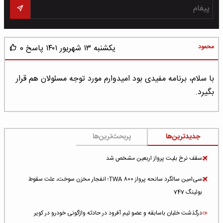
محمود
یکشنبه ۱۳ شهریور ۱۴۰۱
پاسخ
0
با سلام، برنامه مفیدی بود امیدوارم مورد توجه مسئولان هم قرار
بگیرد.
جدیدترین‌ها
پربحث‌ترین‌ها
سقف نرخ بلیت پرواز اربعین مشخص شد
سی‌امین سالگرد سانحه پرواز TWA 800؛ انفجار مخزن سوخت، علت سقوط
بوئینگ 747
درگذشت خلبان باسابقه و عضو تیم آفرود در حادثه واژگونی خودرو در کویر