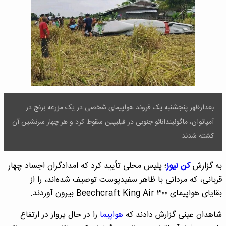
بعدازظهر پنجشنبه یک فروند هواپیمای شخصی در یک مزرعه برنج در
آمپاتوان، ماگوئیندانائو جنوبی در فیلیپین سقوط کرد و هر چهار سرنشین آن
کشته شدند.
به گزارش
کن نیوز
؛ پلیس محلی تأیید کرد که امدادگران اجساد چهار
قربانی، که مردانی با ظاهر سفیدپوست توصیف شده‌اند، را از
بقایای هواپیمای Beechcraft King Air ۳۰۰ بیرون آوردند.
شاهدان عینی گزارش دادند که
هواپیما
را در حال پرواز در ارتفاع