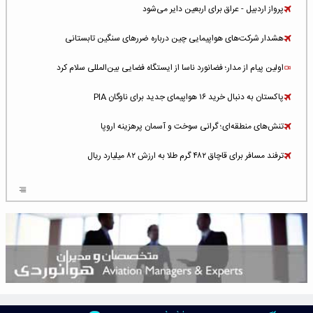
پرواز اردبیل - عراق برای اربعین دایر می‌شود
هشدار شرکت‌های هواپیمایی چین درباره ضررهای سنگین تابستانی
اولین پیام از مدار؛ فضانورد ناسا از ایستگاه فضایی بین‌المللی سلام کرد
پاکستان به دنبال خرید ۱۶ هواپیمای جدید برای ناوگان PIA
تنش‌های منطقه‌ای؛ گرانی سوخت و آسمان پرهزینه اروپا
ترفند مسافر برای قاچاق ۴۸۲ گرم طلا به ارزش ۸۲ میلیارد ریال
افزایش سطح تهدید برای ایرلاین‌های فعال در خاورمیانه
شلوغ‌ترین فرودگاه‌های اروپا در ۲۰۲۵: لندن، استانبول و پاریس
پخش زنده پرواز سیزدهم موشک استارشیپ اسپیس‌ایکس [جمعه ساعت ۰۱:۴۵]
افزایش ۶ میلیارد دلاری هزینه‌ سوخت یونایتد ایرلاینز
هوش مصنوعی وارد تعمیر و بازرسی موتورهای هواپیما شد