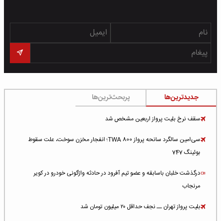
جدیدترین‌ها
پربحث‌ترین‌ها
سقف نرخ بلیت پرواز اربعین مشخص شد
سی‌امین سالگرد سانحه پرواز TWA 800؛ انفجار مخزن سوخت، علت سقوط
بوئینگ 747
درگذشت خلبان باسابقه و عضو تیم آفرود در حادثه واژگونی خودرو در کویر
مرنجاب
بلیت پرواز تهران ــ نجف حداقل ۲۰ میلیون تومان شد