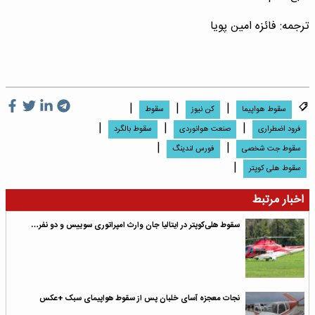
ترجمه: فائزه امین پویا
|
|
|
سقوط هواپیما
کن نیوز
سقوط
|
|
|
فرود اضطراری
صنعت هوانوردی
سقوط بالگرد
|
|
سقوط جت شخصی
فورس لندینگ
|
سقوط هلی کوپتر
اخبار مرتبط
سقوط هلی‌کوپتر در ایتالیا جان وارث امپراتوری سوییس و دو نفر…
نجات معجزه آسای خلبان پس از سقوط هواپیمای سبک +عکس