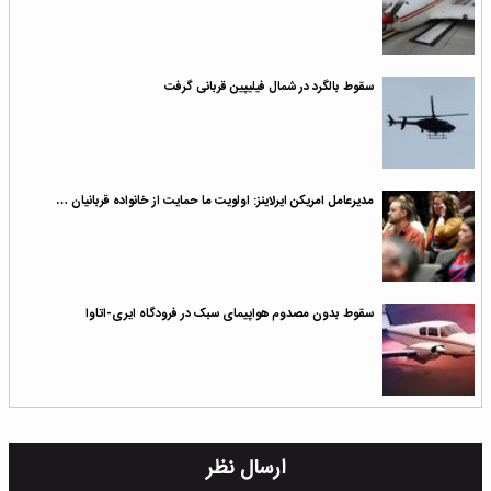
سقوط بالگرد در شمال فیلیپین قربانی گرفت
مدیرعامل امریکن ایرلاینز: اولویت ما حمایت از خانواد‌ه قربانیان …
سقوط بدون مصدوم هواپیمای سبک در فرودگاه ایری-اتاوا
ارسال نظر