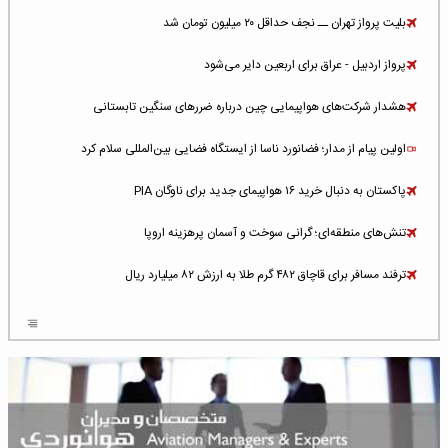
بلیت پرواز تهران ــ نجف حداقل ۲۰ میلیون تومان شد
پرواز اردبیل - عراق برای اربعین دایر می‌شود
هشدار شرکت‌های هواپیمایی چین درباره ضررهای سنگین تابستانی
اولین پیام از مدار؛ فضانورد ناسا از ایستگاه فضایی بین‌المللی سلام کرد
پاکستان به دنبال خرید ۱۶ هواپیمای جدید برای ناوگان PIA
تنش‌های منطقه‌ای؛ گرانی سوخت و آسمان پرهزینه اروپا
ترفند مسافر برای قاچاق ۴۸۲ گرم طلا به ارزش ۸۲ میلیارد ریال
افزایش سطح تهدید برای ایرلاین‌های فعال در خاورمیانه
شلوغ‌ترین فرودگاه‌های اروپا در ۲۰۲۵: لندن، استانبول و پاریس
پخش زنده پرواز سیزدهم موشک استارشیپ اسپیس‌ایکس [جمعه ساعت ۰۱:۴۵]
افزایش ۶ میلیارد دلاری هزینه‌ سوخت یونایتد ایرلاینز