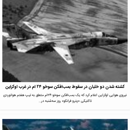
کشته شدن دو خلبان در سقوط بمب‌افکن سوخو ۲۴ ام در غرب اوکراین
نیروی هوایی اوکراین اعلام کرد که یک بمب‌افکن سوخو-۲۴ام متعلق به تیپ هفتم هوانوردی
تاکتیکی «پترو فرانکو» روز سه‌شنبه در…