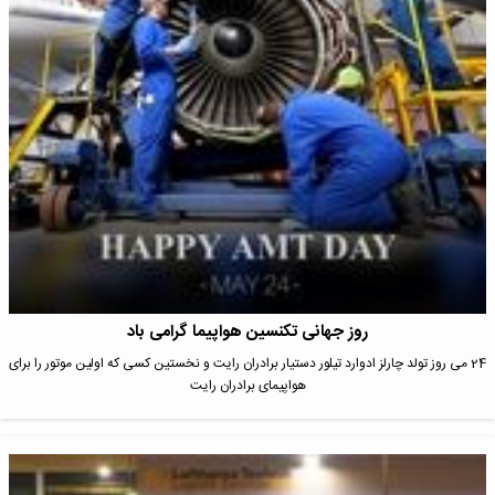
روز جهانی تکنسین هواپیما گرامی باد
24 می روز تولد چارلز ادوارد تیلور دستیار برادران رایت و نخستین کسی که اولین موتور را برای
هواپیمای برادران رایت