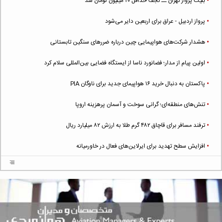
بلیت پرواز تهران ــ نجف حداقل ۲۰ میلیون تومان شد
پرواز اردبیل - عراق برای اربعین دایر می‌شود
هشدار شرکت‌های هواپیمایی چین درباره ضررهای سنگین تابستانی
اولین پیام از مدار؛ فضانورد ناسا از ایستگاه فضایی بین‌المللی سلام کرد
پاکستان به دنبال خرید ۱۶ هواپیمای جدید برای ناوگان PIA
تنش‌های منطقه‌ای؛ گرانی سوخت و آسمان پرهزینه اروپا
ترفند مسافر برای قاچاق ۴۸۲ گرم طلا به ارزش ۸۲ میلیارد ریال
افزایش سطح تهدید برای ایرلاین‌های فعال در خاورمیانه