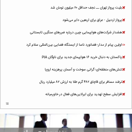
بلیت پرواز تهران ــ نجف حداقل ۲۰ میلیون تومان شد
پرواز اردبیل - عراق برای اربعین دایر می‌شود
هشدار شرکت‌های هواپیمایی چین درباره ضررهای سنگین تابستانی
اولین پیام از مدار؛ فضانورد ناسا از ایستگاه فضایی بین‌المللی سلام کرد
پاکستان به دنبال خرید ۱۶ هواپیمای جدید برای ناوگان PIA
تنش‌های منطقه‌ای؛ گرانی سوخت و آسمان پرهزینه اروپا
ترفند مسافر برای قاچاق ۴۸۲ گرم طلا به ارزش ۸۲ میلیارد ریال
افزایش سطح تهدید برای ایرلاین‌های فعال در خاورمیانه
شلوغ‌ترین فرودگاه‌های اروپا در ۲۰۲۵: لندن، استانبول و پاریس
پخش زنده پرواز سیزدهم موشک استارشیپ اسپیس‌ایکس [جمعه ساعت ۰۱:۴۵]
افزایش ۶ میلیارد دلاری هزینه‌ سوخت یونایتد ایرلاینز