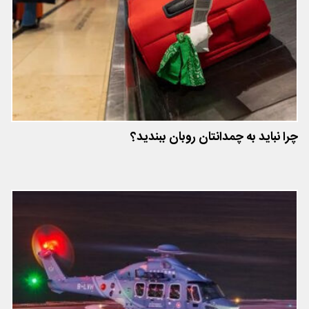
چرا نباید به چمدانتان روبان ببندید؟