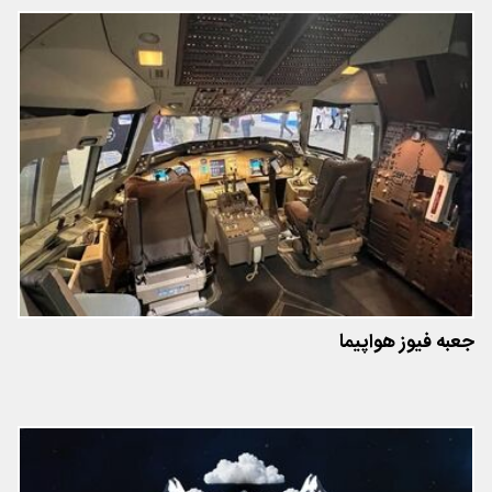
جعبه فیوز هواپیما