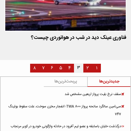
فناوری عینک دید در شب در هوانوردی چیست؟
۳
۸
۷
۶
۵
۴
۲
۱
جدیدترین‌ها
پربحث‌ترین‌ها
سقف نرخ بلیت پرواز اربعین مشخص شد
سی‌امین سالگرد سانحه پرواز TWA 800؛ انفجار مخزن سوخت، علت سقوط بوئینگ
747
درگذشت خلبان باسابقه و عضو تیم آفرود در حادثه واژگونی خودرو در کویر مرنجاب