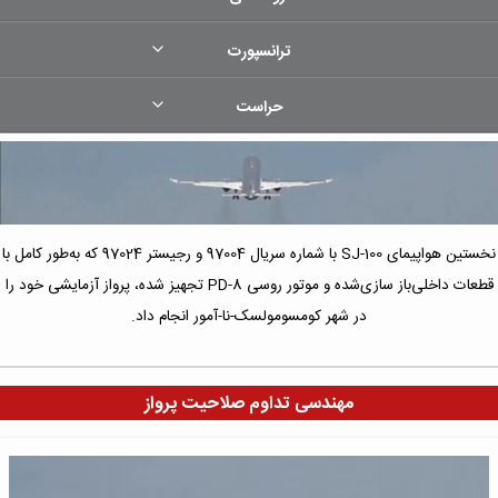
ترانسپورت
حراست
نخستین هواپیمای SJ-100 با شماره سریال 97004 و رجیستر 97024 که به‌طور کامل با
قطعات داخلی‌باز سازی‌شده و موتور روسی PD-8 تجهیز شده، پرواز آزمایشی خود را
در شهر کومسومولسک-نا-آمور انجام داد.
مهندسی تداوم صلاحیت پرواز