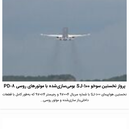
پرواز نخستین سوخو SJ-100 بومی‌سازی‌شده با موتورهای روسی PD-8
نخستین هواپیمای SJ-100 با شماره سریال 97004 و رجیستر 97024 که به‌طور کامل با قطعات
داخلی‌باز سازی‌شده و موتور روسی…