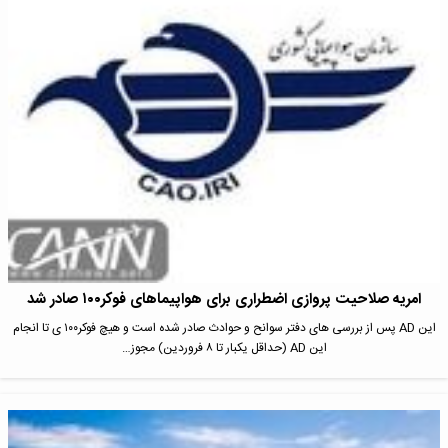
امریه صلاحیت پروازى اضطرارى براى هواپیماهاى فوکر١٠٠ صادر شد
این AD پس از بررسى هاى دفتر سوانح و حوادث صادر شده است و هیچ فوکر١٠٠ ى تا انجام
این AD (حداقل یکبار تا ٨ فروردین) مجوز…