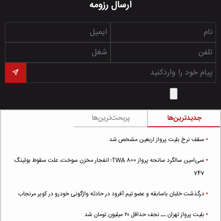
ارسال رزومه
جدیدترین‌ها
پربحث‌ترین‌ها
سقف نرخ بلیت پرواز اربعین مشخص شد
سی‌امین سالگرد سانحه پرواز TWA 800؛ انفجار مخزن سوخت، علت سقوط بوئینگ
747
درگذشت خلبان باسابقه و عضو تیم آفرود در حادثه واژگونی خودرو در کویر مرنجاب
بلیت پرواز تهران ــ نجف حداقل ۲۰ میلیون تومان شد