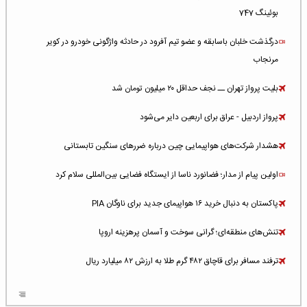
بوئینگ 747
درگذشت خلبان باسابقه و عضو تیم آفرود در حادثه واژگونی خودرو در کویر
مرنجاب
بلیت پرواز تهران ــ نجف حداقل ۲۰ میلیون تومان شد
پرواز اردبیل - عراق برای اربعین دایر می‌شود
هشدار شرکت‌های هواپیمایی چین درباره ضررهای سنگین تابستانی
اولین پیام از مدار؛ فضانورد ناسا از ایستگاه فضایی بین‌المللی سلام کرد
پاکستان به دنبال خرید ۱۶ هواپیمای جدید برای ناوگان PIA
تنش‌های منطقه‌ای؛ گرانی سوخت و آسمان پرهزینه اروپا
ترفند مسافر برای قاچاق ۴۸۲ گرم طلا به ارزش ۸۲ میلیارد ریال
افزایش سطح تهدید برای ایرلاین‌های فعال در خاورمیانه