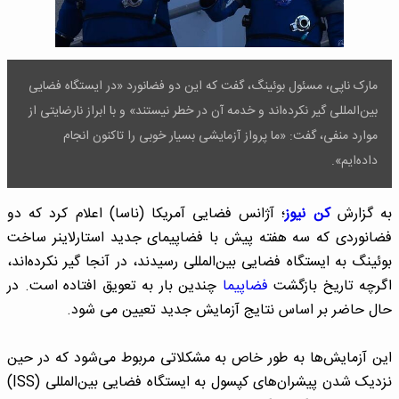
مارک ناپی، مسئول بوئینگ، گفت که این دو فضانورد «در ایستگاه فضایی
بین‌المللی گیر نکرده‌اند و خدمه آن در خطر نیستند» و با ابراز نارضایتی از
موارد منفی، گفت: «ما پرواز آزمایشی بسیار خوبی را تاکنون انجام
داده‌ایم».
به گزارش
کن نیوز
؛ آژانس فضایی آمریکا (ناسا) اعلام کرد که دو
فضانوردی که سه هفته پیش با فضاپیمای جدید استارلاینر ساخت
بوئینگ به ایستگاه فضایی بین‌المللی رسیدند، در آنجا گیر نکرده‌اند،
اگرچه تاریخ بازگشت
فضاپیما
چندین بار به تعویق افتاده است. در
حال حاضر بر اساس نتایج آزمایش جدید تعیین می شود.
این آزمایش‌ها به طور خاص به مشکلاتی مربوط می‌شود که در حین
نزدیک شدن پیشران‌های کپسول به ایستگاه فضایی بین‌المللی (ISS)