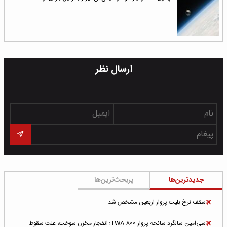
ارسال نظر
جدیدترین‌ها
پربحث‌ترین‌ها
سقف نرخ بلیت پرواز اربعین مشخص شد
سی‌امین سالگرد سانحه پرواز TWA 800؛ انفجار مخزن سوخت، علت سقوط