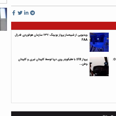
ویدیویی از شبیه‌ساز پرواز بویینگ ۷۳۷ سازمان هوانوردی فدرال
FAA
پرواز آموزشی OPC توسط کاپیتان نیری و کاپیتان کرمانی OPC:
پرواز IFR با هلیکوپتر روی دریا توسط کاپیتان نیری و کاپیتان
وطن…