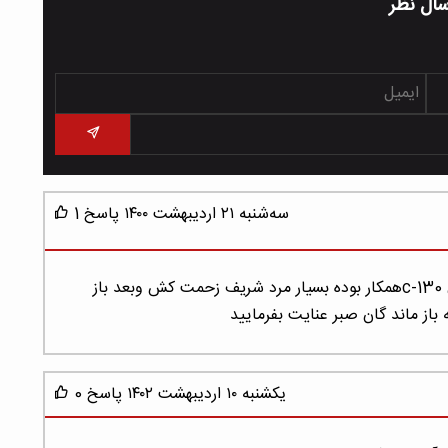
سال نظر
سه‌شنبه ۲۱ اردیبهشت ۱۴۰۰
پاسخ
1
إز شروع جنك تحميلي با كاپتنان أصغر نمازيان در گردان c-130همكار بوده بسيار مرد شريف زحمت كش وبعد باز
از ماند گان صبر عنايت بفرماييد
یکشنبه ۱۰ اردیبهشت ۱۴۰۲
پاسخ
0