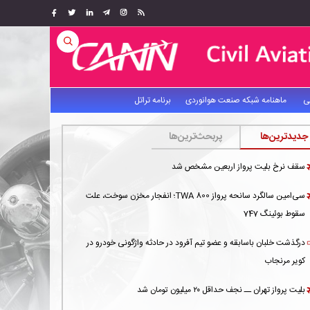
ی
ماهنامه شبکه صنعت هوانوردی
برنامه تراتل
جدیدترین‌ها
پربحث‌ترین‌ها
سقف نرخ بلیت پرواز اربعین مشخص شد
سی‌امین سالگرد سانحه پرواز TWA 800؛ انفجار مخزن سوخت، علت
سقوط بوئینگ 747
درگذشت خلبان باسابقه و عضو تیم آفرود در حادثه واژگونی خودرو در
کویر مرنجاب
بلیت پرواز تهران ــ نجف حداقل ۲۰ میلیون تومان شد