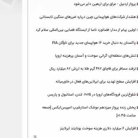
پرواز اردبیل - عراق برای اربعین دایر می‌شود
هشدار شرکت‌های هواپیمایی چین درباره ضررهای سنگین تابستانی
اولین پیام از مدار؛ فضانورد ناسا از ایستگاه فضایی بین‌المللی سلام کرد
پاکستان به دنبال خرید ۱۶ هواپیمای جدید برای ناوگان PIA
تنش‌های منطقه‌ای؛ گرانی سوخت و آسمان پرهزینه اروپا
ترفند مسافر برای قاچاق ۴۸۲ گرم طلا به ارزش ۸۲ میلیارد ریال
افزایش سطح تهدید برای ایرلاین‌های فعال در خاورمیانه
شلوغ‌ترین فرودگاه‌های اروپا در ۲۰۲۵: لندن، استانبول و پاریس
پخش زنده پرواز سیزدهم موشک استارشیپ اسپیس‌ایکس [جمعه
ساعت ۰۱:۴۵]
افزایش ۶ میلیارد دلاری هزینه‌ سوخت یونایتد ایرلاینز