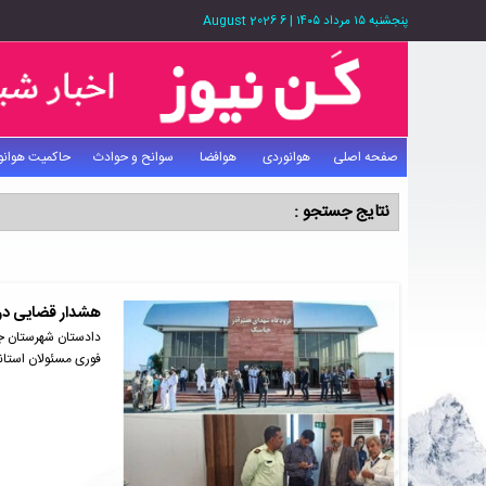
پنجشنبه ۱۵ مرداد ۱۴۰۵
|
6 August 2026
صفحه اصلی
هوانوردی
هوافضا
سوانح و حوادث
حاکمیت هوانو
نتایج جستجو :
هشدار قضایی در
دادستان شهرستان جا
فوری مسئولان استا