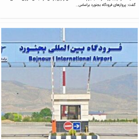
گفت: پروازهای فرودگاه بجنورد براساس…