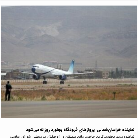
نماینده خراسان‌شمالی: پروازهای فرودگاه بجنورد روزانه می‌شود
نماینده مردم بجنورد، گرمه، جاجرم، مانه، سملقان و رازوجرگلان در مجلس شورای اسلامی