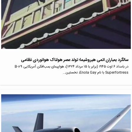
سالگرد بمباران اتمی هیروشیما؛ تولد عصر هولناک هوانوردی نظامی
در بامداد ۶ اوت ۱۹۴۵ (برابر با ۱۵ مرداد ۱۳۲۴)، هواپیمای بمب‌افکن آمریکایی B-29
Superfortress با نام Enola Gay، نخستین…