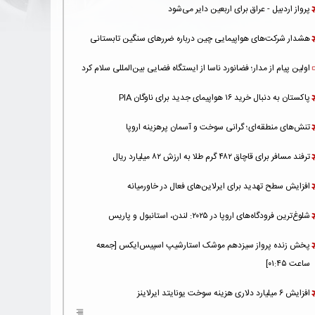
پرواز اردبیل - عراق برای اربعین دایر می‌شود
هشدار شرکت‌های هواپیمایی چین درباره ضررهای سنگین تابستانی
اولین پیام از مدار؛ فضانورد ناسا از ایستگاه فضایی بین‌المللی سلام کرد
پاکستان به دنبال خرید ۱۶ هواپیمای جدید برای ناوگان PIA
تنش‌های منطقه‌ای؛ گرانی سوخت و آسمان پرهزینه اروپا
ترفند مسافر برای قاچاق ۴۸۲ گرم طلا به ارزش ۸۲ میلیارد ریال
افزایش سطح تهدید برای ایرلاین‌های فعال در خاورمیانه
شلوغ‌ترین فرودگاه‌های اروپا در ۲۰۲۵: لندن، استانبول و پاریس
پخش زنده پرواز سیزدهم موشک استارشیپ اسپیس‌ایکس [جمعه
ساعت ۰۱:۴۵]
افزایش ۶ میلیارد دلاری هزینه‌ سوخت یونایتد ایرلاینز