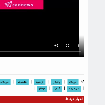
|
|
|
|
فرودگاه
واتیکان
کن نیوز
هلیکوپتر
فرودگاه ف
|
|
|
|
سان‌مارینو
آندورا
موناکو
اخبار مرتبط