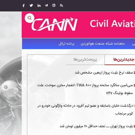
ی
ماهنامه شبکه صنعت هوانوردی
برنامه تراتل
جدیدترین‌ها
پربحث‌ترین‌ها
سقف نرخ بلیت پرواز اربعین مشخص شد
سی‌امین سالگرد سانحه پرواز TWA 800؛ انفجار مخزن سوخت، علت
سقوط بوئینگ 747
درگذشت خلبان باسابقه و عضو تیم آفرود در حادثه واژگونی خودرو در
کویر مرنجاب
بلیت پرواز تهران ــ نجف حداقل ۲۰ میلیون تومان شد