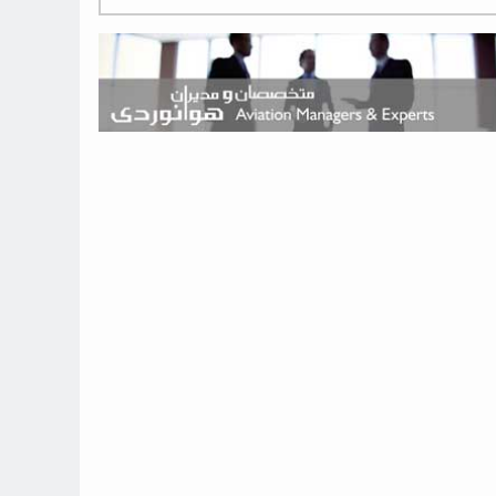
هوش مصنوعی وارد تعمیر و بازرسی موتورهای هواپیما شد
حمله هوایی به تأسیسات فرودگاه سمنان
استخدام در صنعت هوانوردی کانادا با آموزش رایگان و حقوق ۱۲۷ هزار
دلاری
اعزام سه مهمان جدید به ایستگاه فضایی بین‌المللی
نوید می‌دهم که ایرلاین‌های خارجی به کشور برمی‌گردند
چند هواپیما در ایرلاین‌های ایران فعال هستند؟
نوید می‌دهم که ایرلاین‌های خارجی به کشور برمی‌گردند
از بارگیری چمدان‌ها تا کابین خلبان؛ رؤیایی که با یک باور اشتباه متوقف
نشد
بازار پرواز‌های اربعین ۱۴۰۵ با سال‌های گذشته متفاوت خواهد بود
جنگنده نسل ششم اف-47 بوئینگ متفاوت با تمام پیش بینی ها