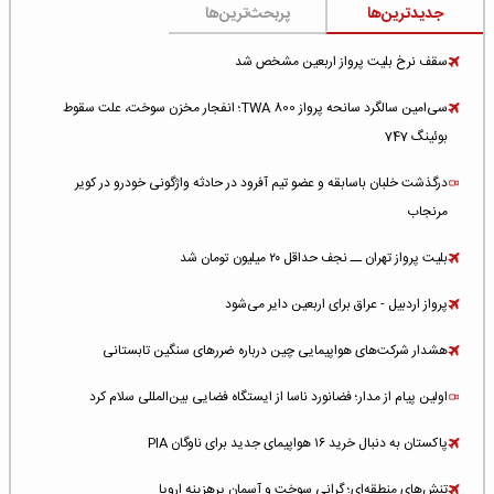
جدیدترین‌ها
پربحث‌ترین‌ها
سقف نرخ بلیت پرواز اربعین مشخص شد
سی‌امین سالگرد سانحه پرواز TWA 800؛ انفجار مخزن سوخت، علت سقوط
بوئینگ 747
درگذشت خلبان باسابقه و عضو تیم آفرود در حادثه واژگونی خودرو در کویر
مرنجاب
بلیت پرواز تهران ــ نجف حداقل ۲۰ میلیون تومان شد
پرواز اردبیل - عراق برای اربعین دایر می‌شود
هشدار شرکت‌های هواپیمایی چین درباره ضررهای سنگین تابستانی
اولین پیام از مدار؛ فضانورد ناسا از ایستگاه فضایی بین‌المللی سلام کرد
پاکستان به دنبال خرید ۱۶ هواپیمای جدید برای ناوگان PIA
تنش‌های منطقه‌ای؛ گرانی سوخت و آسمان پرهزینه اروپا