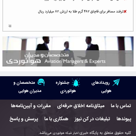
ترفند مسافر برای قاچاق ۴۸۲ گرم طلا به ارزش ۸۲ میلیارد ریال
افزایش سطح تهدید برای ایرلاین‌های فعال در خاورمیانه
شلوغ‌ترین فرودگاه‌های اروپا در ۲۰۲۵: لندن، استانبول و پاریس
پخش زنده پرواز سیزدهم موشک استارشیپ اسپیس‌ایکس [جمعه ساعت ۰۱:۴۵]
افزایش ۶ میلیارد دلاری هزینه‌ سوخت یونایتد ایرلاینز
هوش مصنوعی وارد تعمیر و بازرسی موتورهای هواپیما شد
رویدادهای
جشنواره
متخصصان و
حمله هوایی به تأسیسات فرودگاه سمنان
هوایی
هوانوردی
مدیران هوایی
استخدام در صنعت هوانوردی کانادا با آموزش رایگان و حقوق ۱۲۷ هزار دلاری
تماس با ما
میثاق‌نامه اخلاق حرفه‌ای
مقررات و آیین‌نامه‌ها
اعزام سه مهمان جدید به ایستگاه فضایی بین‌المللی
پیوندها
تبلیغات در کن نیوز
همکاری با ما
پرسش و پاسخ
نوید می‌دهم که ایرلاین‌های خارجی به کشور برمی‌گردند
کلیه حقوق متعلق به پایگاه خبری
می‌باشد.
اخبار شبکه هوانوردی