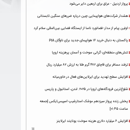
پرواز اردبیل - عراق برای اربعین دایر می‌شود
هشدار شرکت‌های هواپیمایی چین درباره ضررهای سنگین تابستانی
اولین پیام از مدار؛ فضانورد ناسا از ایستگاه فضایی بین‌المللی سلام کرد
پاکستان به دنبال خرید ۱۶ هواپیمای جدید برای ناوگان PIA
تنش‌های منطقه‌ای؛ گرانی سوخت و آسمان پرهزینه اروپا
ترفند مسافر برای قاچاق ۴۸۲ گرم طلا به ارزش ۸۲ میلیارد ریال
افزایش سطح تهدید برای ایرلاین‌های فعال در خاورمیانه
شلوغ‌ترین فرودگاه‌های اروپا در ۲۰۲۵: لندن، استانبول و پاریس
پخش زنده پرواز سیزدهم موشک استارشیپ اسپیس‌ایکس [جمعه
ساعت ۰۱:۴۵]
افزایش ۶ میلیارد دلاری هزینه‌ سوخت یونایتد ایرلاینز