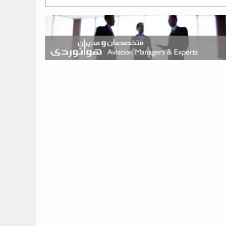
هوش مصنوعی وارد تعمیر و بازرسی موتورهای هواپیما شد
حمله هوایی به تأسیسات فرودگاه سمنان
استخدام در صنعت هوانوردی کانادا با آموزش رایگان و حقوق ۱۲۷ هزار
دلاری
اعزام سه مهمان جدید به ایستگاه فضایی بین‌المللی
نوید می‌دهم که ایرلاین‌های خارجی به کشور برمی‌گردند
چند هواپیما در ایرلاین‌های ایران فعال هستند؟
نوید می‌دهم که ایرلاین‌های خارجی به کشور برمی‌گردند
از بارگیری چمدان‌ها تا کابین خلبان؛ رؤیایی که با یک باور اشتباه متوقف
نشد
بازار پرواز‌های اربعین ۱۴۰۵ با سال‌های گذشته متفاوت خواهد بود
جنگنده نسل ششم اف-47 بوئینگ متفاوت با تمام پیش بینی ها