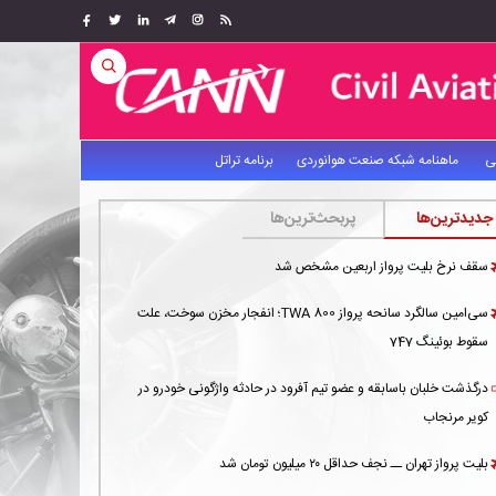
ی
ماهنامه شبکه صنعت هوانوردی
برنامه تراتل
جدیدترین‌ها
پربحث‌ترین‌ها
سقف نرخ بلیت پرواز اربعین مشخص شد
سی‌امین سالگرد سانحه پرواز TWA 800؛ انفجار مخزن سوخت، علت
سقوط بوئینگ 747
درگذشت خلبان باسابقه و عضو تیم آفرود در حادثه واژگونی خودرو در
کویر مرنجاب
بلیت پرواز تهران ــ نجف حداقل ۲۰ میلیون تومان شد