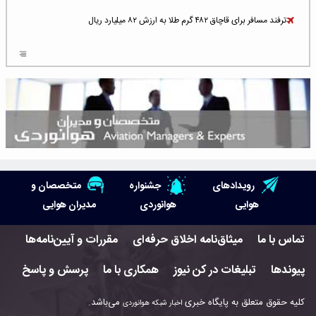
ترفند مسافر برای قاچاق ۴۸۲ گرم طلا به ارزش ۸۲ میلیارد ریال
افزایش سطح تهدید برای ایرلاین‌های فعال در خاورمیانه
شلوغ‌ترین فرودگاه‌های اروپا در ۲۰۲۵: لندن، استانبول و پاریس
پخش زنده پرواز سیزدهم موشک استارشیپ اسپیس‌ایکس [جمعه ساعت ۰۱:۴۵]
افزایش ۶ میلیارد دلاری هزینه‌ سوخت یونایتد ایرلاینز
هوش مصنوعی وارد تعمیر و بازرسی موتورهای هواپیما شد
رویدادهای
جشنواره
متخصصان و
حمله هوایی به تأسیسات فرودگاه سمنان
هوایی
هوانوردی
مدیران هوایی
استخدام در صنعت هوانوردی کانادا با آموزش رایگان و حقوق ۱۲۷ هزار دلاری
تماس با ما
میثاق‌نامه اخلاق حرفه‌ای
مقررات و آیین‌نامه‌ها
اعزام سه مهمان جدید به ایستگاه فضایی بین‌المللی
پیوندها
تبلیغات در کن نیوز
همکاری با ما
پرسش و پاسخ
نوید می‌دهم که ایرلاین‌های خارجی به کشور برمی‌گردند
کلیه حقوق متعلق به پایگاه خبری
می‌باشد.
اخبار شبکه هوانوردی