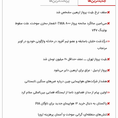
جدیدترین‌ها
پربحث‌ترین‌ها
سقف نرخ بلیت پرواز اربعین مشخص شد
سی‌امین سالگرد سانحه پرواز TWA 800؛ انفجار مخزن سوخت، علت سقوط
بوئینگ 747
درگذشت خلبان باسابقه و عضو تیم آفرود در حادثه واژگونی خودرو در کویر
مرنجاب
بلیت پرواز تهران ــ نجف حداقل ۲۰ میلیون تومان شد
پرواز اردبیل - عراق برای اربعین دایر می‌شود
هشدار شرکت‌های هواپیمایی چین درباره ضررهای سنگین تابستانی
اولین پیام از مدار؛ فضانورد ناسا از ایستگاه فضایی بین‌المللی سلام کرد
پاکستان به دنبال خرید ۱۶ هواپیمای جدید برای ناوگان PIA
تنش‌های منطقه‌ای؛ گرانی سوخت و آسمان پرهزینه اروپا