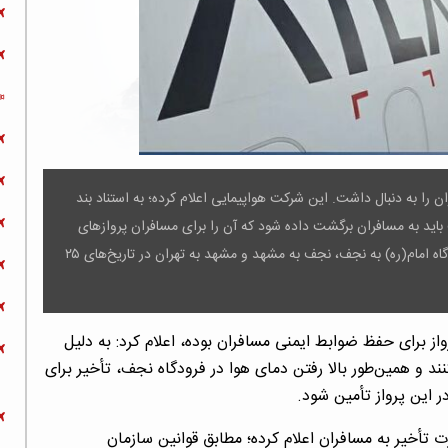
 را به دنبال داشت. این شرکت هواپیمایی اعلام کرده؛ به استناد بند
قیمت بلیت باید به مسافران برگشت داده شود که آن را برای مسافران پروازهای
نجف به فرودگاه امام(ره)، مشهد به نجف، تهران به مشهد، فرودگاه امام(ره) به نجف، نجف به مشهد و مشهد به تهران در تاریخ‌های ۲۵
رواز برای حفظ ضوابط ایمنی مسافران بوده، اعلام کرد: به دلیل
ند و همین‌طور بالا رفتن دمای هوا در فرودگاه نجف، تأخیر برای
خیر به مسافران اعلام کرده؛ مطابق قوانین سازمان