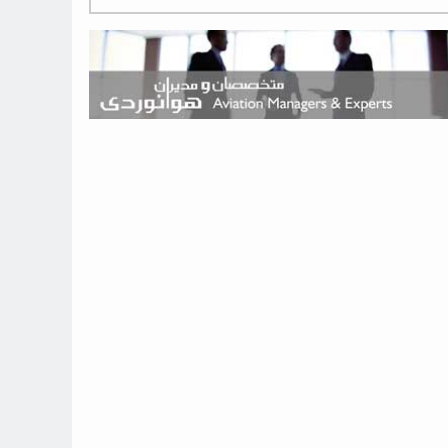
هوش مصنوعی وارد تعمیر و بازرسی موتورهای هواپیما شد
حمله هوایی به تأسیسات فرودگاه سمنان
استخدام در صنعت هوانوردی کانادا با آموزش رایگان و حقوق ۱۲۷ هزار
دلاری
اعزام سه مهمان جدید به ایستگاه فضایی بین‌المللی
نوید می‌دهم که ایرلاین‌های خارجی به کشور برمی‌گردند
چند هواپیما در ایرلاین‌های ایران فعال هستند؟
نوید می‌دهم که ایرلاین‌های خارجی به کشور برمی‌گردند
از بارگیری چمدان‌ها تا کابین خلبان؛ رؤیایی که با یک باور اشتباه متوقف
نشد
بازار پرواز‌های اربعین ۱۴۰۵ با سال‌های گذشته متفاوت خواهد بود
جنگنده نسل ششم اف-47 بوئینگ متفاوت با تمام پیش بینی ها