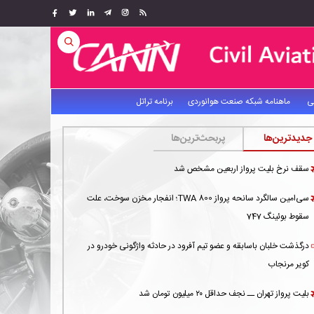
ی
ماهنامه شبکه صنعت هوانوردی
برنامه تراتل
جدیدترین‌ها
پربحث‌ترین‌ها
سقف نرخ بلیت پرواز اربعین مشخص شد
سی‌امین سالگرد سانحه پرواز TWA 800؛ انفجار مخزن سوخت، علت
سقوط بوئینگ 747
درگذشت خلبان باسابقه و عضو تیم آفرود در حادثه واژگونی خودرو در
کویر مرنجاب
بلیت پرواز تهران ــ نجف حداقل ۲۰ میلیون تومان شد