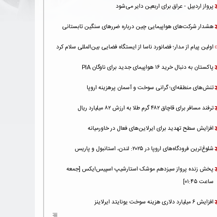
پرواز اردبیل - عراق برای اربعین دایر می‌شود
هشدار شرکت‌های هواپیمایی چین درباره ضررهای سنگین تابستانی
اولین پیام از مدار؛ فضانورد ناسا از ایستگاه فضایی بین‌المللی سلام کرد
پاکستان به دنبال خرید ۱۶ هواپیمای جدید برای ناوگان PIA
تنش‌های منطقه‌ای؛ گرانی سوخت و آسمان پرهزینه اروپا
ترفند مسافر برای قاچاق ۴۸۲ گرم طلا به ارزش ۸۲ میلیارد ریال
افزایش سطح تهدید برای ایرلاین‌های فعال در خاورمیانه
شلوغ‌ترین فرودگاه‌های اروپا در ۲۰۲۵: لندن، استانبول و پاریس
پخش زنده پرواز سیزدهم موشک استارشیپ اسپیس‌ایکس [جمعه
ساعت ۰۱:۴۵]
افزایش ۶ میلیارد دلاری هزینه‌ سوخت یونایتد ایرلاینز