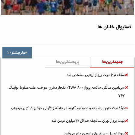
فستیوال خلبان ها
اخبار بیشتر
جدیدترین‌ها
پربحث‌ترین‌ها
سقف نرخ بلیت پرواز اربعین مشخص شد
سی‌امین سالگرد سانحه پرواز TWA 800؛ انفجار مخزن سوخت، علت سقوط بوئینگ
747
درگذشت خلبان باسابقه و عضو تیم آفرود در حادثه واژگونی خودرو در کویر مرنجاب
بلیت پرواز تهران ــ نجف حداقل ۲۰ میلیون تومان شد
پرواز اردبیل - عراق برای اربعین دایر می‌شود