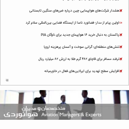
هشدار شرکت‌های هواپیمایی چین درباره ضررهای سنگین تابستانی
اولین پیام از مدار؛ فضانورد ناسا از ایستگاه فضایی بین‌المللی سلام کرد
پاکستان به دنبال خرید ۱۶ هواپیمای جدید برای ناوگان PIA
تنش‌های منطقه‌ای؛ گرانی سوخت و آسمان پرهزینه اروپا
ترفند مسافر برای قاچاق ۴۸۲ گرم طلا به ارزش ۸۲ میلیارد ریال
افزایش سطح تهدید برای ایرلاین‌های فعال در خاورمیانه
شلوغ‌ترین فرودگاه‌های اروپا در ۲۰۲۵: لندن، استانبول و پاریس
پخش زنده پرواز سیزدهم موشک استارشیپ اسپیس‌ایکس [جمعه ساعت ۰۱:۴۵]
افزایش ۶ میلیارد دلاری هزینه‌ سوخت یونایتد ایرلاینز
هوش مصنوعی وارد تعمیر و بازرسی موتورهای هواپیما شد