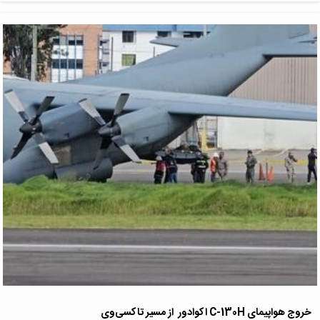
خروج هواپیمای C-130H اکوادور از مسیر تاکسی‌وی