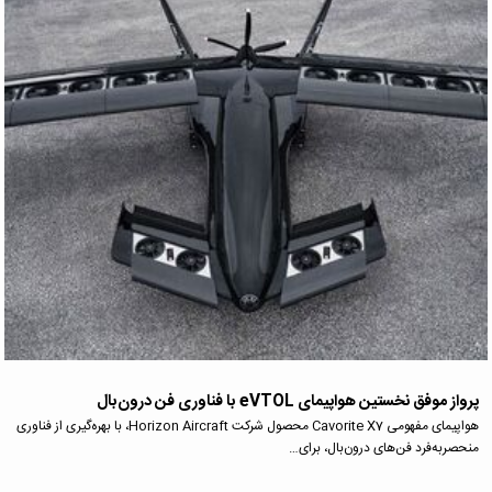
پرواز موفق نخستین هواپیمای eVTOL با فناوری فن درون‌بال
هواپیمای مفهومی Cavorite X7 محصول شرکت Horizon Aircraft، با بهره‌گیری از فناوری
منحصربه‌فرد فن‌های درون‌بال، برای…