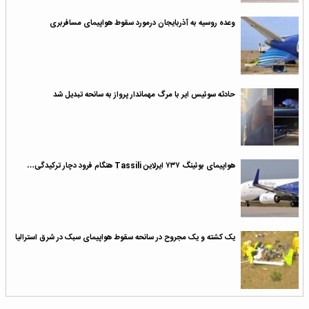
وعده روسیه به آذربایجان درمورد سقوط هواپیمای مسافربری
حادثه سوئیس ایر با مرگ مهماندار پرواز به سانحه تبدیل شد
هواپیمای بوئینگ ۷۳۷ ایرلاین Tassili هنگام فرود دچار ترکیدگی…
یک کشته و یک مجروح در سانحه سقوط هواپیمای سبک در شرق استرالیا