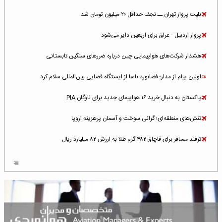
بلیت پرواز تهران ــ نجف حداقل ۲۰ میلیون تومان شد
پرواز اردبیل - عراق برای اربعین دایر می‌شود
هشدار شرکت‌های هواپیمایی چین درباره ضررهای سنگین تابستانی
اولین پیام از مدار؛ فضانورد ناسا از ایستگاه فضایی بین‌المللی سلام کرد
پاکستان به دنبال خرید ۱۶ هواپیمای جدید برای ناوگان PIA
تنش‌های منطقه‌ای؛ گرانی سوخت و آسمان پرهزینه اروپا
ترفند مسافر برای قاچاق ۴۸۲ گرم طلا به ارزش ۸۲ میلیارد ریال
افزایش سطح تهدید برای ایرلاین‌های فعال در خاورمیانه
شلوغ‌ترین فرودگاه‌های اروپا در ۲۰۲۵: لندن، استانبول و پاریس
پخش زنده پرواز سیزدهم موشک استارشیپ اسپیس‌ایکس [جمعه ساعت ۰۱:۴۵]