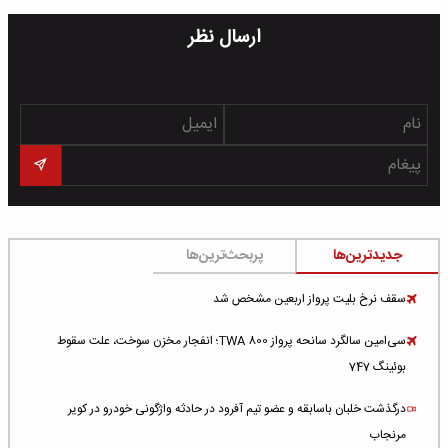
ارسال نظر
جدیدترین‌ها
پربحث‌ترین‌ها
سقف نرخ بلیت پرواز اربعین مشخص شد
سی‌امین سالگرد سانحه پرواز TWA 800؛ انفجار مخزن سوخت، علت سقوط
بوئینگ 747
درگذشت خلبان باسابقه و عضو تیم آفرود در حادثه واژگونی خودرو در کویر
مرنجاب