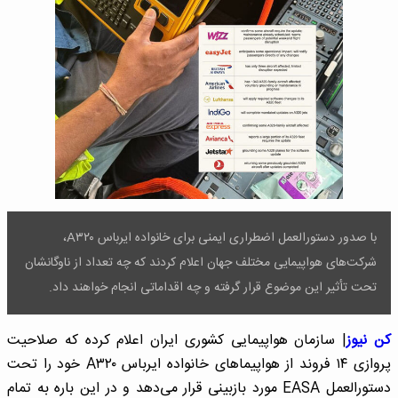
با صدور دستورالعمل اضطراری ایمنی برای خانواده ایرباس A٣٢٠،
شرکت‌های هواپیمایی مختلف جهان اعلام کردند که چه تعداد از ناوگانشان
تحت تأثیر این موضوع قرار گرفته و چه اقداماتی انجام خواهند داد.
کن نیوز
| سازمان هواپیمایی کشوری ایران اعلام کرده که صلاحیت
پروازی ۱۴ فروند از هواپیماهای خانواده ایرباس A۳۲۰ خود را تحت
دستورالعمل EASA مورد بازبینی قرار می‌دهد و در این باره به تمام