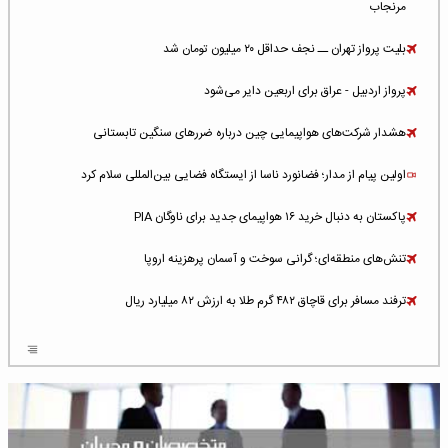
مرنجاب
بلیت پرواز تهران ــ نجف حداقل ۲۰ میلیون تومان شد
پرواز اردبیل - عراق برای اربعین دایر می‌شود
هشدار شرکت‌های هواپیمایی چین درباره ضررهای سنگین تابستانی
اولین پیام از مدار؛ فضانورد ناسا از ایستگاه فضایی بین‌المللی سلام کرد
پاکستان به دنبال خرید ۱۶ هواپیمای جدید برای ناوگان PIA
تنش‌های منطقه‌ای؛ گرانی سوخت و آسمان پرهزینه اروپا
ترفند مسافر برای قاچاق ۴۸۲ گرم طلا به ارزش ۸۲ میلیارد ریال
افزایش سطح تهدید برای ایرلاین‌های فعال در خاورمیانه
شلوغ‌ترین فرودگاه‌های اروپا در ۲۰۲۵: لندن، استانبول و پاریس
پخش زنده پرواز سیزدهم موشک استارشیپ اسپیس‌ایکس [جمعه ساعت ۰۱:۴۵]