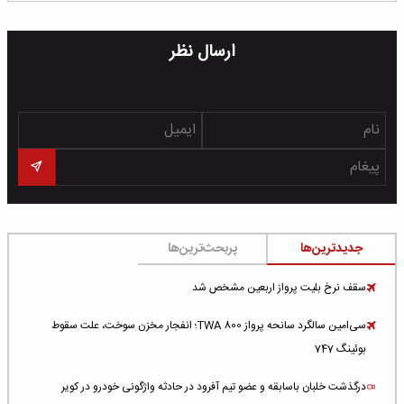
ارسال نظر
جدیدترین‌ها
پربحث‌ترین‌ها
سقف نرخ بلیت پرواز اربعین مشخص شد
سی‌امین سالگرد سانحه پرواز TWA 800؛ انفجار مخزن سوخت، علت سقوط
بوئینگ 747
درگذشت خلبان باسابقه و عضو تیم آفرود در حادثه واژگونی خودرو در کویر