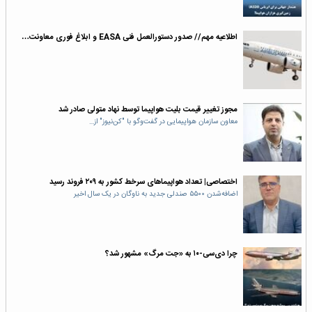
اطلاعیه مهم// صدور دستورالعمل فنی EASA و ابلاغ فوری معاونت…
مجوز تغییر قیمت‌ بلیت هواپیما توسط نهاد متولی صادر شد
معاون سازمان هواپیمایی در گفت‌وگو با ‌"کن‌نیوز" از…
اختصاصی| تعداد هواپیماهای سرخط کشور به ۲۰۹ فروند رسید
اضافه‌شدن ۵۵۰۰ صندلی جدید به ناوگان در یک سال اخیر
چرا دی‌سی-۱۰ به «جت مرگ» مشهور شد؟