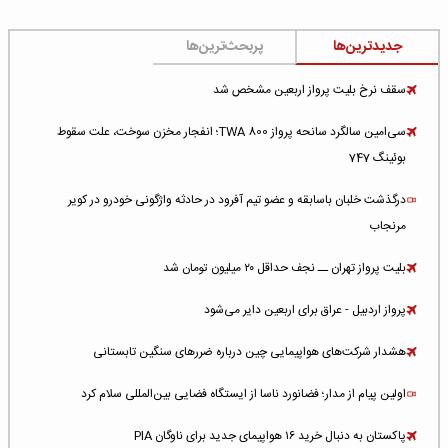
جدیدترین‌ها
پربحث‌ترین‌ها
سقف نرخ بلیت پرواز اربعین مشخص شد
سی‌امین سالگرد سانحه پرواز TWA 800؛ انفجار مخزن سوخت، علت سقوط
بوئینگ 747
درگذشت خلبان باسابقه و عضو تیم آفرود در حادثه واژگونی خودرو در کویر
مرنجاب
بلیت پرواز تهران ــ نجف حداقل ۲۰ میلیون تومان شد
پرواز اردبیل - عراق برای اربعین دایر می‌شود
هشدار شرکت‌های هواپیمایی چین درباره ضررهای سنگین تابستانی
اولین پیام از مدار؛ فضانورد ناسا از ایستگاه فضایی بین‌المللی سلام کرد
پاکستان به دنبال خرید ۱۶ هواپیمای جدید برای ناوگان PIA