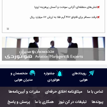
تنش‌های منطقه‌ای؛ گرانی سوخت و آسمان پرهزینه اروپا
ترفند مسافر برای قاچاق ۴۸۲ گرم طلا به ارزش ۸۲ میلیارد ریال
افزایش سطح تهدید برای ایرلاین‌های فعال در خاورمیانه
شلوغ‌ترین فرودگاه‌های اروپا در ۲۰۲۵: لندن، استانبول و پاریس
پخش زنده پرواز سیزدهم موشک استارشیپ اسپیس‌ایکس [جمعه ساعت ۰۱:۴۵]
افزایش ۶ میلیارد دلاری هزینه‌ سوخت یونایتد ایرلاینز
هوش مصنوعی وارد تعمیر و بازرسی موتورهای هواپیما شد
رویدادهای
جشنواره
متخصصان و
حمله هوایی به تأسیسات فرودگاه سمنان
هوایی
هوانوردی
مدیران هوایی
استخدام در صنعت هوانوردی کانادا با آموزش رایگان و حقوق ۱۲۷ هزار دلاری
تماس با ما
میثاق‌نامه اخلاق حرفه‌ای
مقررات و آیین‌نامه‌ها
اعزام سه مهمان جدید به ایستگاه فضایی بین‌المللی
پیوندها
تبلیغات در کن نیوز
همکاری با ما
پرسش و پاسخ