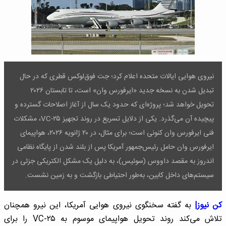
نیروی هوایی ایالات متحده اعلام کرد؛ جت فوق‌لوکس قطری که در حال
تبدیل شدن به نسخه جدید «ایرفورس وان» است، تا تابستان ۲۰۲۶
تحویل خواهد شد؛ پروژه‌ای که حدود یک سال از آغاز اصلاحات گسترده و
پیچیده آن می‌گذرد. یکی از دلایل تسریع در روند تجهیز VC-۲۵، مشکلات
فنی ایرفورس وان کنونی است؛ برای مثال، در ۲۰ ژانویه ۲۰۲۶، هواپیمای
ایرفورس وان حامل رئیس‌جمهور آمریکا پس از بلند شدن از پایگاه نظامی
اندروز به مقصد داووس (سوئیس)، به دلیل یک مشکل الکتریکی جزئی در
سیستم‌های داخل کابین، به‌طور احتیاطی بازگشت و به زمین نشست.
کن نیوز|
به گفته سخنگوی نیروی هوایی آمریکا، این نیرو همچنان
تلاش می‌کند روند تحویل هواپیمای موسوم به VC-۲۵ را برای