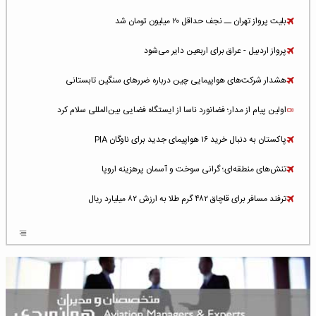
بلیت پرواز تهران ــ نجف حداقل ۲۰ میلیون تومان شد
پرواز اردبیل - عراق برای اربعین دایر می‌شود
هشدار شرکت‌های هواپیمایی چین درباره ضررهای سنگین تابستانی
اولین پیام از مدار؛ فضانورد ناسا از ایستگاه فضایی بین‌المللی سلام کرد
پاکستان به دنبال خرید ۱۶ هواپیمای جدید برای ناوگان PIA
تنش‌های منطقه‌ای؛ گرانی سوخت و آسمان پرهزینه اروپا
ترفند مسافر برای قاچاق ۴۸۲ گرم طلا به ارزش ۸۲ میلیارد ریال
افزایش سطح تهدید برای ایرلاین‌های فعال در خاورمیانه
شلوغ‌ترین فرودگاه‌های اروپا در ۲۰۲۵: لندن، استانبول و پاریس
پخش زنده پرواز سیزدهم موشک استارشیپ اسپیس‌ایکس [جمعه ساعت ۰۱:۴۵]