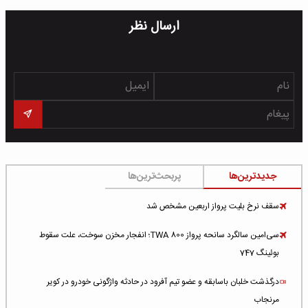
ارسال نظر
جدیدترین‌ها
پربحث‌ترین‌ها
سقف نرخ بلیت پرواز اربعین مشخص شد
سی‌امین سالگرد سانحه پرواز TWA 800؛ انفجار مخزن سوخت، علت سقوط
بوئینگ 747
درگذشت خلبان باسابقه و عضو تیم آفرود در حادثه واژگونی خودرو در کویر
مرنجاب