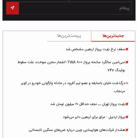
جدیدترین‌ها
پربحث‌ترین‌ها
سقف نرخ بلیت پرواز اربعین مشخص شد
سی‌امین سالگرد سانحه پرواز TWA 800؛ انفجار مخزن سوخت، علت سقوط
بوئینگ 747
درگذشت خلبان باسابقه و عضو تیم آفرود در حادثه واژگونی خودرو در کویر
مرنجاب
بلیت پرواز تهران ــ نجف حداقل ۲۰ میلیون تومان شد
پرواز اردبیل - عراق برای اربعین دایر می‌شود
هشدار شرکت‌های هواپیمایی چین درباره ضررهای سنگین تابستانی