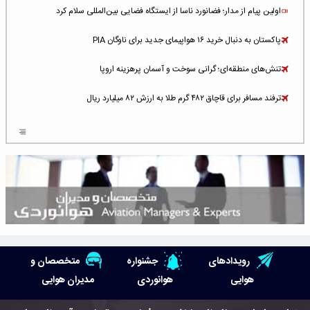
اولین پیام از مدار؛ فضانورد ناسا از ایستگاه فضایی بین‌المللی سلام کرد
پاکستان به دنبال خرید ۱۶ هواپیمای جدید برای ناوگان PIA
تنش‌های منطقه‌ای؛ گرانی سوخت و آسمان پرهزینه اروپا
ترفند مسافر برای قاچاق ۴۸۲ گرم طلا به ارزش ۸۲ میلیارد ریال
افزایش سطح تهدید برای ایرلاین‌های فعال در خاورمیانه
شلوغ‌ترین فرودگاه‌های اروپا در ۲۰۲۵: لندن، استانبول و پاریس
پخش زنده پرواز سیزدهم موشک استارشیپ اسپیس‌ایکس [جمعه ساعت ۰۱:۴۵]
افزایش ۶ میلیارد دلاری هزینه‌ سوخت یونایتد ایرلاینز
هوش مصنوعی وارد تعمیر و بازرسی موتورهای هواپیما شد
رویدادهای
جشنواره
متخصصان و
حمله هوایی به تأسیسات فرودگاه سمنان
هوایی
هوانوردی
مدیران هوایی
استخدام در صنعت هوانوردی کانادا با آموزش رایگان و حقوق ۱۲۷ هزار دلاری