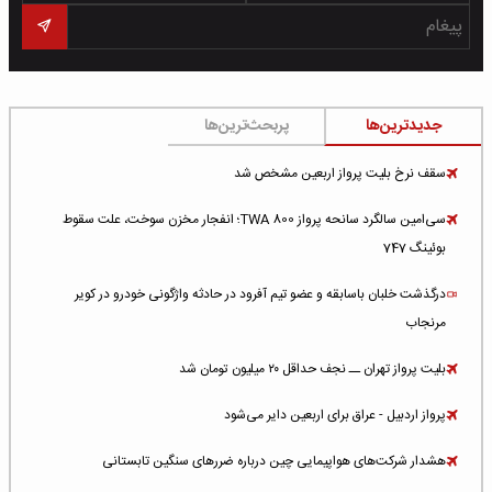
جدیدترین‌ها
پربحث‌ترین‌ها
سقف نرخ بلیت پرواز اربعین مشخص شد
سی‌امین سالگرد سانحه پرواز TWA 800؛ انفجار مخزن سوخت، علت سقوط
بوئینگ 747
درگذشت خلبان باسابقه و عضو تیم آفرود در حادثه واژگونی خودرو در کویر
مرنجاب
بلیت پرواز تهران ــ نجف حداقل ۲۰ میلیون تومان شد
پرواز اردبیل - عراق برای اربعین دایر می‌شود
هشدار شرکت‌های هواپیمایی چین درباره ضررهای سنگین تابستانی