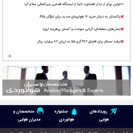
اولین پیام از مدار؛ فضانورد ناسا از ایستگاه فضایی بین‌المللی سلام کرد
پاکستان به دنبال خرید ۱۶ هواپیمای جدید برای ناوگان PIA
تنش‌های منطقه‌ای؛ گرانی سوخت و آسمان پرهزینه اروپا
ترفند مسافر برای قاچاق ۴۸۲ گرم طلا به ارزش ۸۲ میلیارد ریال
افزایش سطح تهدید برای ایرلاین‌های فعال در خاورمیانه
شلوغ‌ترین فرودگاه‌های اروپا در ۲۰۲۵: لندن، استانبول و پاریس
پخش زنده پرواز سیزدهم موشک استارشیپ اسپیس‌ایکس [جمعه ساعت ۰۱:۴۵]
افزایش ۶ میلیارد دلاری هزینه‌ سوخت یونایتد ایرلاینز
هوش مصنوعی وارد تعمیر و بازرسی موتورهای هواپیما شد
رویدادهای
جشنواره
متخصصان و
حمله هوایی به تأسیسات فرودگاه سمنان
هوایی
هوانوردی
مدیران هوایی
استخدام در صنعت هوانوردی کانادا با آموزش رایگان و حقوق ۱۲۷ هزار دلاری