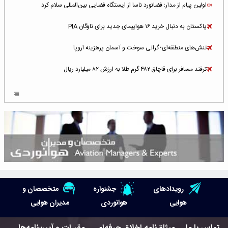
اولین پیام از مدار؛ فضانورد ناسا از ایستگاه فضایی بین‌المللی سلام کرد
پاکستان به دنبال خرید ۱۶ هواپیمای جدید برای ناوگان PIA
تنش‌های منطقه‌ای؛ گرانی سوخت و آسمان پرهزینه اروپا
ترفند مسافر برای قاچاق ۴۸۲ گرم طلا به ارزش ۸۲ میلیارد ریال
افزایش سطح تهدید برای ایرلاین‌های فعال در خاورمیانه
شلوغ‌ترین فرودگاه‌های اروپا در ۲۰۲۵: لندن، استانبول و پاریس
پخش زنده پرواز سیزدهم موشک استارشیپ اسپیس‌ایکس [جمعه ساعت ۰۱:۴۵]
افزایش ۶ میلیارد دلاری هزینه‌ سوخت یونایتد ایرلاینز
هوش مصنوعی وارد تعمیر و بازرسی موتورهای هواپیما شد
رویدادهای
جشنواره
متخصصان و
حمله هوایی به تأسیسات فرودگاه سمنان
هوایی
هوانوردی
مدیران هوایی
استخدام در صنعت هوانوردی کانادا با آموزش رایگان و حقوق ۱۲۷ هزار دلاری