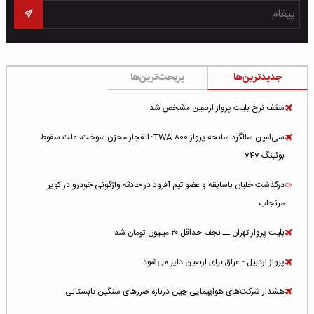
جدیدترین‌ها
پربحث‌ترین‌ها
سقف نرخ بلیت پرواز اربعین مشخص شد
سی‌امین سالگرد سانحه پرواز TWA 800؛ انفجار مخزن سوخت، علت سقوط
بوئینگ 747
درگذشت خلبان باسابقه و عضو تیم آفرود در حادثه واژگونی خودرو در کویر
مرنجاب
بلیت پرواز تهران ــ نجف حداقل ۲۰ میلیون تومان شد
پرواز اردبیل - عراق برای اربعین دایر می‌شود
هشدار شرکت‌های هواپیمایی چین درباره ضررهای سنگین تابستانی