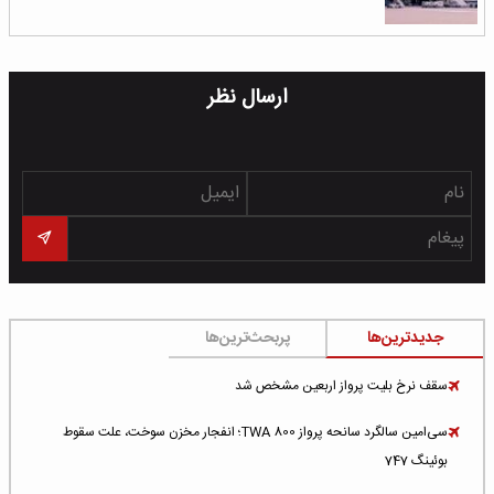
ارسال نظر
جدیدترین‌ها
پربحث‌ترین‌ها
سقف نرخ بلیت پرواز اربعین مشخص شد
سی‌امین سالگرد سانحه پرواز TWA 800؛ انفجار مخزن سوخت، علت سقوط
بوئینگ 747