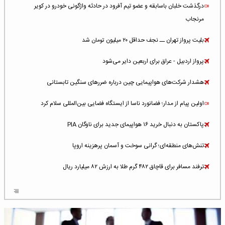
درگذشت خلبان باسابقه و عضو تیم آفرود در حادثه واژگونی خودرو در کویر
مرنجاب
بلیت پرواز تهران ــ نجف حداقل ۲۰ میلیون تومان شد
پرواز اردبیل - عراق برای اربعین دایر می‌شود
هشدار شرکت‌های هواپیمایی چین درباره ضررهای سنگین تابستانی
اولین پیام از مدار؛ فضانورد ناسا از ایستگاه فضایی بین‌المللی سلام کرد
پاکستان به دنبال خرید ۱۶ هواپیمای جدید برای ناوگان PIA
تنش‌های منطقه‌ای؛ گرانی سوخت و آسمان پرهزینه اروپا
ترفند مسافر برای قاچاق ۴۸۲ گرم طلا به ارزش ۸۲ میلیارد ریال
افزایش سطح تهدید برای ایرلاین‌های فعال در خاورمیانه
شلوغ‌ترین فرودگاه‌های اروپا در ۲۰۲۵: لندن، استانبول و پاریس