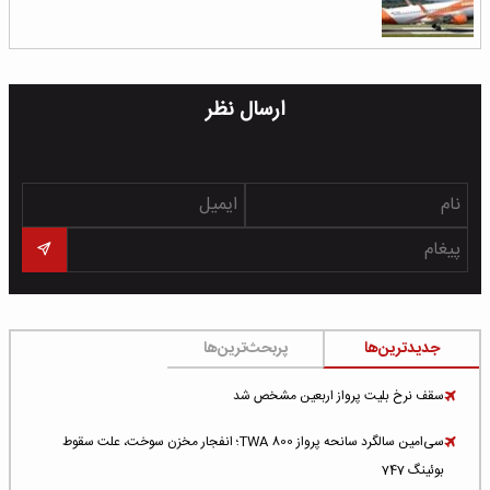
ارسال نظر
جدیدترین‌ها
پربحث‌ترین‌ها
سقف نرخ بلیت پرواز اربعین مشخص شد
سی‌امین سالگرد سانحه پرواز TWA 800؛ انفجار مخزن سوخت، علت سقوط
بوئینگ 747