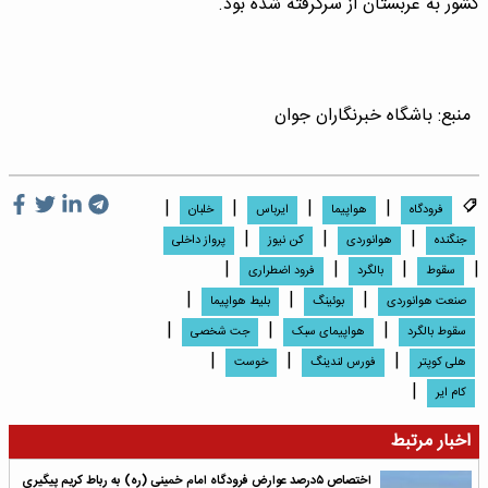
کشور به عربستان از سرگرفته شده بود.
منبع:
باشگاه خبرنگاران جوان
|
|
|
|
فرودگاه
هواپیما
ایرباس
خلبان
|
|
|
جنگنده
هوانوردی
کن نیوز
پرواز داخلی
|
|
|
|
سقوط
بالگرد
فرود اضطراری
|
|
|
صنعت هوانوردی
بوئینگ
بلیط هواپیما
|
|
|
سقوط بالگرد
هواپیمای سبک
جت شخصی
|
|
|
هلی کوپتر
فورس لندینگ
خوست
|
کام ایر
اخبار مرتبط
اختصاص ۵درصد عوارض فرودگاه امام خمینی (ره) به رباط کریم پیگیری