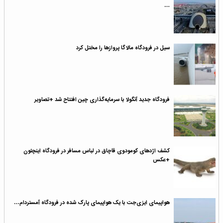
…
سیل در فرودگاه مالاگا پروازها را مختل کرد
فرودگاه جدید آنگولا با سرمایه‌گذاری چین افتتاح شد +تصاویر
کشف اژدهای کومودوی قاچاق در لباس مسافر در فرودگاه اینچئون
+عکس
هواپیمای ایزی‌جت با یک هواپیمای پارک شده در فرودگاه آمستردام…