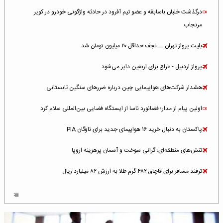
درگذشت خلبان باسابقه و عضو تیم آفرود در حادثه واژگونی خودرو در کویر
مرنجاب
بلیت پرواز تهران ــ نجف حداقل ۲۰ میلیون تومان شد
پرواز اردبیل - عراق برای اربعین دایر می‌شود
هشدار شرکت‌های هواپیمایی چین درباره ضررهای سنگین تابستانی
اولین پیام از مدار؛ فضانورد ناسا از ایستگاه فضایی بین‌المللی سلام کرد
پاکستان به دنبال خرید ۱۶ هواپیمای جدید برای ناوگان PIA
تنش‌های منطقه‌ای؛ گرانی سوخت و آسمان پرهزینه اروپا
ترفند مسافر برای قاچاق ۴۸۲ گرم طلا به ارزش ۸۲ میلیارد ریال
افزایش سطح تهدید برای ایرلاین‌های فعال در خاورمیانه
شلوغ‌ترین فرودگاه‌های اروپا در ۲۰۲۵: لندن، استانبول و پاریس