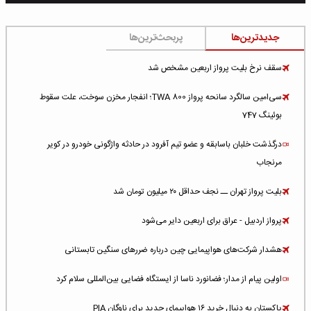
جدیدترین‌ها
پربحث‌ترین‌ها
سقف نرخ بلیت پرواز اربعین مشخص شد
سی‌امین سالگرد سانحه پرواز TWA 800؛ انفجار مخزن سوخت، علت سقوط
بوئینگ 747
درگذشت خلبان باسابقه و عضو تیم آفرود در حادثه واژگونی خودرو در کویر
مرنجاب
بلیت پرواز تهران ــ نجف حداقل ۲۰ میلیون تومان شد
پرواز اردبیل - عراق برای اربعین دایر می‌شود
هشدار شرکت‌های هواپیمایی چین درباره ضررهای سنگین تابستانی
اولین پیام از مدار؛ فضانورد ناسا از ایستگاه فضایی بین‌المللی سلام کرد
پاکستان به دنبال خرید ۱۶ هواپیمای جدید برای ناوگان PIA