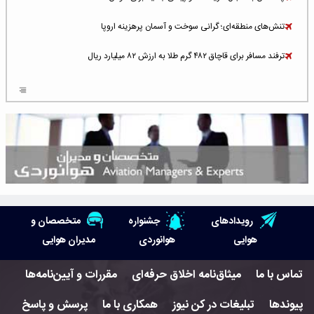
تنش‌های منطقه‌ای؛ گرانی سوخت و آسمان پرهزینه اروپا
ترفند مسافر برای قاچاق ۴۸۲ گرم طلا به ارزش ۸۲ میلیارد ریال
افزایش سطح تهدید برای ایرلاین‌های فعال در خاورمیانه
شلوغ‌ترین فرودگاه‌های اروپا در ۲۰۲۵: لندن، استانبول و پاریس
پخش زنده پرواز سیزدهم موشک استارشیپ اسپیس‌ایکس [جمعه ساعت ۰۱:۴۵]
افزایش ۶ میلیارد دلاری هزینه‌ سوخت یونایتد ایرلاینز
هوش مصنوعی وارد تعمیر و بازرسی موتورهای هواپیما شد
رویدادهای
جشنواره
متخصصان و
حمله هوایی به تأسیسات فرودگاه سمنان
هوایی
هوانوردی
مدیران هوایی
استخدام در صنعت هوانوردی کانادا با آموزش رایگان و حقوق ۱۲۷ هزار دلاری
تماس با ما
میثاق‌نامه اخلاق حرفه‌ای
مقررات و آیین‌نامه‌ها
اعزام سه مهمان جدید به ایستگاه فضایی بین‌المللی
پیوندها
تبلیغات در کن نیوز
همکاری با ما
پرسش و پاسخ