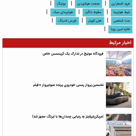
|
|
|
فرود اضطراری
صنعت هوانوردی
بوئینگ
|
|
|
بلیط هواپیما
سقوط بالگرد
هواپیمای سبک
|
|
|
جت شخصی
هلی کوپتر
فورس لندینگ
|
فائزه امین پویا
اخبار مرتبط
فرودگاه مونیخ در تدارک یک کریسمس خاص
نخستین پرواز رسمی خودروی پرنده عمودپرواز +فیلم
امریکن‌ایرلاینز به ردیابی چمدان‌ها با ایرتگ مجهز شد!