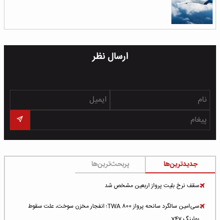
ارسال نظر
جدیدترین‌ها
پربحث‌ترین‌ها
سقف نرخ بلیت پرواز اربعین مشخص شد
سی‌امین سالگرد سانحه پرواز TWA 800؛ انفجار مخزن سوخت، علت سقوط
بوئینگ 747