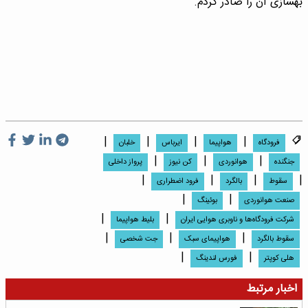
بهسازی آن را صادر کردم.
|
|
|
|
فرودگاه
هواپیما
ایرباس
خلبان
|
|
|
جنگنده
هوانوردی
کن نیوز
پرواز داخلی
|
|
|
|
سقوط
بالگرد
فرود اضطراری
|
|
صنعت هوانوردی
بوئینگ
|
|
شرکت فرودگاه‌ها و ناوبری هوایی ایران
بلیط هواپیما
|
|
|
سقوط بالگرد
هواپیمای سبک
جت شخصی
|
|
هلی کوپتر
فورس لندینگ
اخبار مرتبط