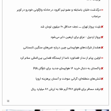
درگذشت خلبان باسابقه و عضو تیم آفرود در حادثه واژگونی خودرو در کویر
مرنجاب
بلیت پرواز تهران ــ نجف حداقل ۲۰ میلیون تومان شد
پرواز اردبیل - عراق برای اربعین دایر می‌شود
هشدار شرکت‌های هواپیمایی چین درباره ضررهای سنگین تابستانی
اولین پیام از مدار؛ فضانورد ناسا از ایستگاه فضایی بین‌المللی سلام کرد
پاکستان به دنبال خرید ۱۶ هواپیمای جدید برای ناوگان PIA
تنش‌های منطقه‌ای؛ گرانی سوخت و آسمان پرهزینه اروپا
ترفند مسافر برای قاچاق ۴۸۲ گرم طلا به ارزش ۸۲ میلیارد ریال
افزایش سطح تهدید برای ایرلاین‌های فعال در خاورمیانه
شلوغ‌ترین فرودگاه‌های اروپا در ۲۰۲۵: لندن، استانبول و پاریس