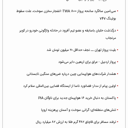
سی‌امین سالگرد سانحه پرواز TWA 800؛ انفجار مخزن سوخت، علت سقوط
بوئینگ 747
درگذشت خلبان باسابقه و عضو تیم آفرود در حادثه واژگونی خودرو در کویر
مرنجاب
بلیت پرواز تهران ــ نجف حداقل ۲۰ میلیون تومان شد
پرواز اردبیل - عراق برای اربعین دایر می‌شود
هشدار شرکت‌های هواپیمایی چین درباره ضررهای سنگین تابستانی
اولین پیام از مدار؛ فضانورد ناسا از ایستگاه فضایی بین‌المللی سلام کرد
پاکستان به دنبال خرید ۱۶ هواپیمای جدید برای ناوگان PIA
تنش‌های منطقه‌ای؛ گرانی سوخت و آسمان پرهزینه اروپا
ترفند مسافر برای قاچاق ۴۸۲ گرم طلا به ارزش ۸۲ میلیارد ریال