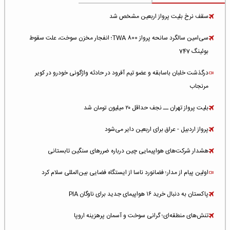
سقف نرخ بلیت پرواز اربعین مشخص شد
سی‌امین سالگرد سانحه پرواز TWA 800؛ انفجار مخزن سوخت، علت سقوط
بوئینگ 747
درگذشت خلبان باسابقه و عضو تیم آفرود در حادثه واژگونی خودرو در کویر
مرنجاب
بلیت پرواز تهران ــ نجف حداقل ۲۰ میلیون تومان شد
پرواز اردبیل - عراق برای اربعین دایر می‌شود
هشدار شرکت‌های هواپیمایی چین درباره ضررهای سنگین تابستانی
اولین پیام از مدار؛ فضانورد ناسا از ایستگاه فضایی بین‌المللی سلام کرد
پاکستان به دنبال خرید ۱۶ هواپیمای جدید برای ناوگان PIA
تنش‌های منطقه‌ای؛ گرانی سوخت و آسمان پرهزینه اروپا