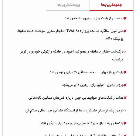
جدیدترین‌ها
پربحث‌ترین‌ها
سقف نرخ بلیت پرواز اربعین مشخص شد
سی‌امین سالگرد سانحه پرواز TWA 800؛ انفجار مخزن سوخت، علت سقوط
بوئینگ 747
درگذشت خلبان باسابقه و عضو تیم آفرود در حادثه واژگونی خودرو در کویر
مرنجاب
بلیت پرواز تهران ــ نجف حداقل ۲۰ میلیون تومان شد
پرواز اردبیل - عراق برای اربعین دایر می‌شود
هشدار شرکت‌های هواپیمایی چین درباره ضررهای سنگین تابستانی
اولین پیام از مدار؛ فضانورد ناسا از ایستگاه فضایی بین‌المللی سلام کرد
پاکستان به دنبال خرید ۱۶ هواپیمای جدید برای ناوگان PIA