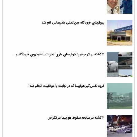
پرواز‌های فرودگاه بین‌المللی بندرعباس لغو شد
۲ کشته بر اثر برخورد هواپیمای باری امارات با خودروی فرودگاه و…
فرود نفس‌گیر هواپیما که در نهایت با موفقیت انجام شد!
۲ کشته در سانحه سقوط هواپیما در تگزاس