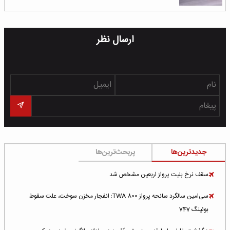
ارسال نظر
جدیدترین‌ها
پربحث‌ترین‌ها
سقف نرخ بلیت پرواز اربعین مشخص شد
سی‌امین سالگرد سانحه پرواز TWA 800؛ انفجار مخزن سوخت، علت سقوط
بوئینگ 747