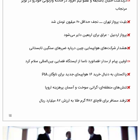
درگذشت خلبان باسابقه و عضو تیم آفرود در حادثه واژگونی خودرو در کویر
مرنجاب
بلیت پرواز تهران ــ نجف حداقل ۲۰ میلیون تومان شد
پرواز اردبیل - عراق برای اربعین دایر می‌شود
هشدار شرکت‌های هواپیمایی چین درباره ضررهای سنگین تابستانی
اولین پیام از مدار؛ فضانورد ناسا از ایستگاه فضایی بین‌المللی سلام کرد
پاکستان به دنبال خرید ۱۶ هواپیمای جدید برای ناوگان PIA
تنش‌های منطقه‌ای؛ گرانی سوخت و آسمان پرهزینه اروپا
ترفند مسافر برای قاچاق ۴۸۲ گرم طلا به ارزش ۸۲ میلیارد ریال
افزایش سطح تهدید برای ایرلاین‌های فعال در خاورمیانه
شلوغ‌ترین فرودگاه‌های اروپا در ۲۰۲۵: لندن، استانبول و پاریس
پخش زنده پرواز سیزدهم موشک استارشیپ اسپیس‌ایکس [جمعه ساعت ۰۱:۴۵]